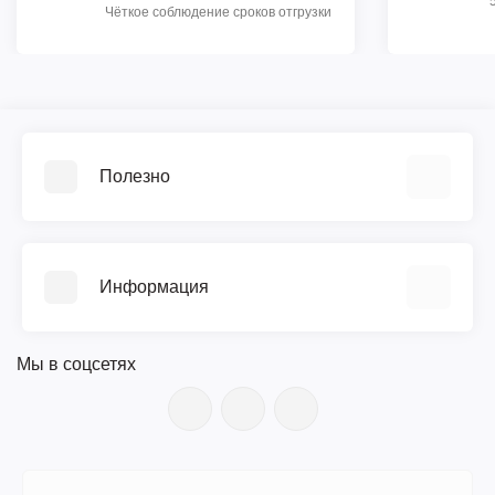
Чёткое соблюдение сроков отгрузки
Полезно
Видеообзоры
Прайс-лист
Информация
Библиотека ГОСТ
Возврат
О компании
Гарантия
Мы в соцсетях
Документы
Поверка
Новости
Сервис и ремонт
Вакансии
Доставка
Цветной каталог (PDF)
Оплата