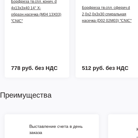
Борфреза тв.спл. конич. d
Борфреза тв.спл. сферич.d
4х13х3х40 14° Х-
2,0х2,0х3х30 спиральная
образн.насечка (М04 13Х03)
насечка (D02 02М03) "CNIC"
"CNIC"
778 руб.
без НДС
512 руб.
без НДС
Преимущества
Выставление счета в день
заказа