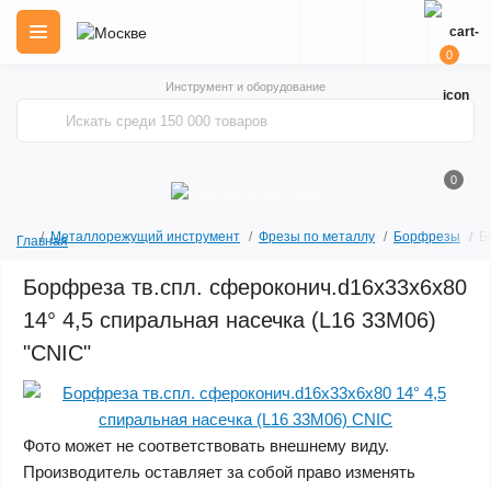
0
Инструмент и оборудование
0
Металлорежущий инструмент
Фрезы по металлу
Борфрезы
Б
Главная
Борфреза тв.спл. сфероконич.d16х33х6х80
14° 4,5 спиральная насечка (L16 33М06)
"CNIC"
Фото может не соответствовать внешнему виду.
Производитель оставляет за собой право изменять