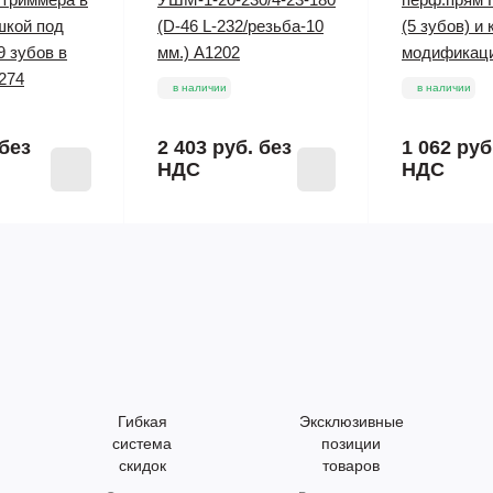
шкой под
(D-46 L-232/резьба-10
(5 зубов) и к
9 зубов в
мм.) A1202
модификаци
274
в наличии
в наличии
без
2 403 руб.
без
1 062 руб
НДС
НДС
Гибкая
Эксклюзивные
система
позиции
скидок
товаров