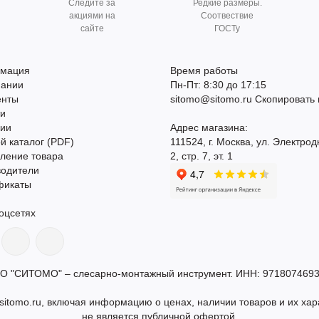
Следите за
Редкие размеры.
акциями на
Соотвествие
сайте
ГОСТу
мация
Время работы
пании
Пн-Пт: 8:30 до 17:15
енты
sitomo@sitomo.ru
Скопировать 
ти
сии
Адрес магазина:
й каталог (PDF)
111524, г. Москва, ул. Электрод
ление товара
2, стр. 7, эт. 1
водители
фикаты
оцсетях
О "СИТОМО" – слесарно-монтажный инструмент. ИНН: 9718074693
itomo.ru, включая информацию о ценах, наличии товаров и их хар
не является публичной офертой.