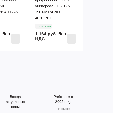
ит.
универсальный 12 х
й A0066-5
190 мм RAPID
40302781
в наличии
.
без
1 164 руб.
без
НДС
Всегда
Работаем с
актуальные
2002 года
цены
На рынке