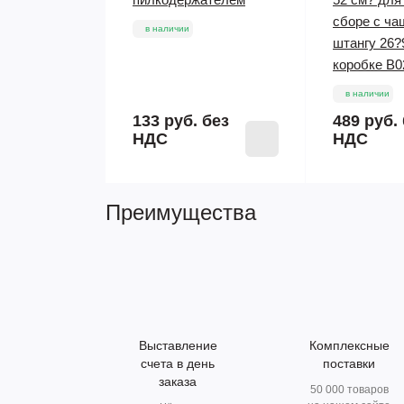
сборе с ча
в наличии
штангу 26?
коробке B0
в наличии
133 руб.
без
489 руб.
НДС
НДС
Преимущества
Выставление
Комплексные
счета в день
поставки
заказа
50 000 товаров