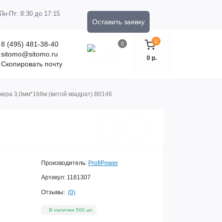
Пн-Пт: 8:30 до 17:15
Оставить заявку
0
8 (495) 481-38-40
0
sitomo@sitomo.ru
0 р.
Скопировать почту
мера 3,0мм*168м (витой квадрат) B0146
Производитель:
ProfiPower
Артикул:
1181307
Отзывы:
(0)
В наличии 500 шт.