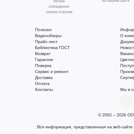
на нашем сайте
Чёткое
соблюдение
сроков отгрузки
Полезно
Инфор
Видеообзоры
О ком
Прайс-лист
Докум
Библиотека ГОСТ
Новос
Возврат
Вакан
Гарантия
Цветно
Поверка
Поступ
Сервис и ремонт
Произ
Доставка
Серти
Оплата
Контакты
Мы в с
© 2002 – 2026 ОО
Вся информация, представленная на веб-сайте s