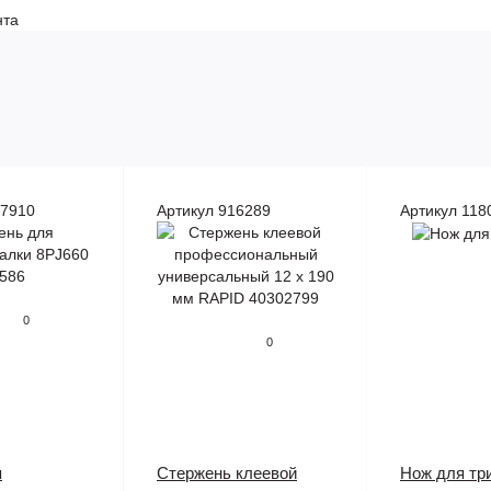
нта
87910
Артикул 916289
Артикул 118
0
0
я
Стержень клеевой
Нож для тр