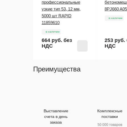
профессиональные
бетономеш
узкие тип 53, 12 мм,
8PJ660 A0
5000 шт RAPID
в наличии
11859610
в наличии
664 руб.
без
253 руб.
НДС
НДС
Преимущества
Выставление
Комплексные
счета в день
поставки
заказа
50 000 товаров