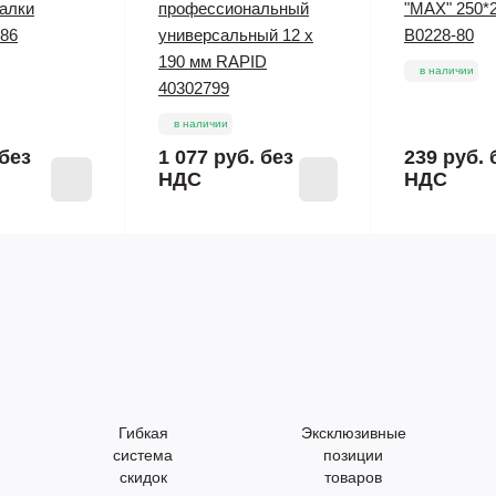
алки
профессиональный
"MAX" 250*2
586
универсальный 12 х
B0228-80
190 мм RAPID
в наличии
40302799
в наличии
без
1 077 руб.
без
239 руб.
НДС
НДС
Гибкая
Эксклюзивные
система
позиции
скидок
товаров