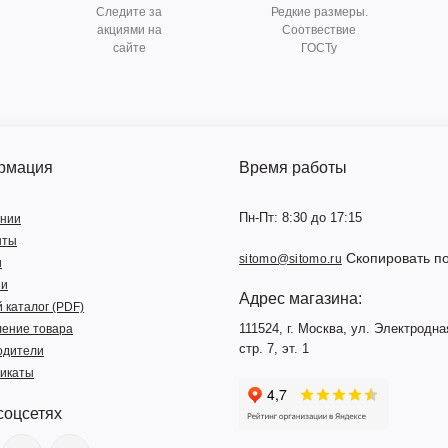
Следите за
Редкие размеры.
акциями на
Соотвествие
сайте
ГОСТу
рмация
Время работы
Пн-Пт: 8:30 до 17:15
ании
нты
Скопировать по
sitomo@sitomo.ru
и
ии
Адрес магазина:
 каталог (PDF)
111524, г. Москва, ул. Электродная
ление товара
стр. 7, эт. 1
одители
икаты
соцсетях