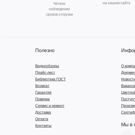
на нашем сайте
Чёткое
соблюдение
сроков отгрузки
Полезно
Инфо
Видеообзоры
О комп
Прайс-лист
Докуме
Библиотека ГОСТ
Новост
Возврат
Ваканс
Гарантия
Цветной
Поверка
Поступ
Сервис и ремонт
Произв
Доставка
Сертиф
Оплата
Мы в 
Контакты