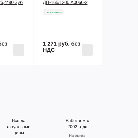
5,4*80 Зуб
ДП-165/1200 A0066-2
в наличии
без
1 271 руб.
без
НДС
Всегда
Работаем с
актуальные
2002 года
цены
На рынке