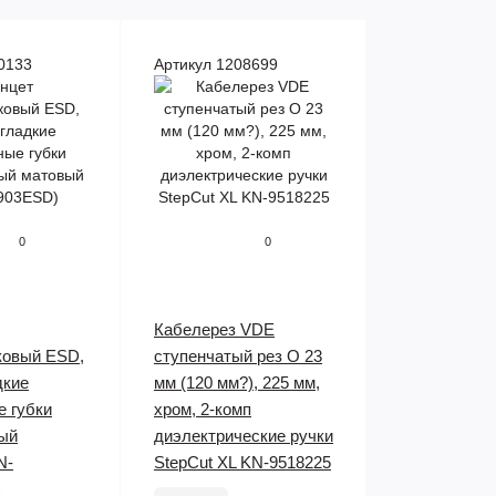
0133
Артикул 1208699
0
0
Кабелерез VDE
ковый ESD,
ступенчатый рез O 23
дкие
мм (120 мм?), 225 мм,
е губки
хром, 2-комп
ный
диэлектрические ручки
N-
StepCut XL KN-9518225
)