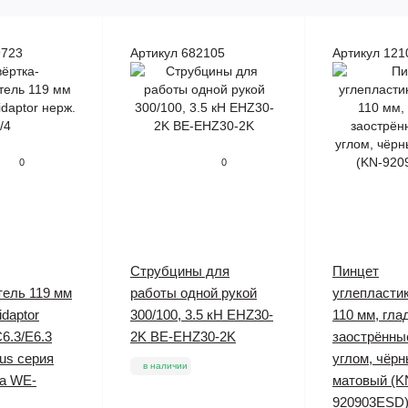
9723
Артикул 682105
Артикул 121
0
0
Струбцины для
Пинцет
ель 119 мм
работы одной рукой
углепласти
daptor
300/100, 3.5 кН EHZ30-
110 мм, гла
C6.3/E6.3
2K BE-EHZ30-2K
заострённы
lus серия
углом, чёр
в наличии
ra WE-
матовый (K
920903ESD