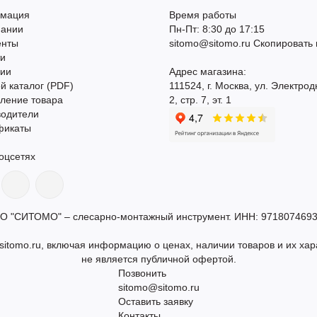
мация
Время работы
пании
Пн-Пт: 8:30 до 17:15
енты
sitomo@sitomo.ru
Скопировать 
ти
сии
Адрес магазина:
й каталог (PDF)
111524, г. Москва, ул. Электрод
ление товара
2, стр. 7, эт. 1
водители
фикаты
оцсетях
О "СИТОМО" – слесарно-монтажный инструмент. ИНН: 9718074693
itomo.ru, включая информацию о ценах, наличии товаров и их хар
не является публичной офертой.
Позвонить
sitomo@sitomo.ru
Оставить заявку
Контакты