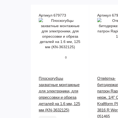
Артикул 679773
Артикул 67
0
Плоскогубцы
Отвёртка-
захватные монтажные
битодержат
для электроники, для
патрон Rapi
опрессовки и обреза
нерж. 1/4" 
деталей на 1.6 мм, 125
Kraftform P
мм (KN-3632125)
3816 R We
051465