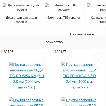
Держатели цанги для
Изоляторы TIG горелок
Колпачки 
горелки
гор
Наименование
Артикул
Количество
Цена (без НДС)
1182126
1182127