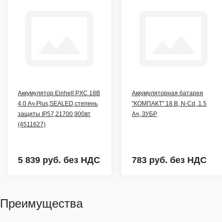
Аккумулятор Einhell PXC 18В
Аккумуляторная батарея
4.0 Ач Plus,SEALED,степень
"КОМПАКТ" 18 В, N-Cd, 1.5
защиты IP57,21700,900вт
Ач, ЗУБР
(4511627)
5 839 руб.
без НДС
783 руб.
без НДС
Преимущества