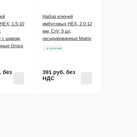
ей
Набор ключей
HEX, 1.5-10
имбусовых HEX, 2.0-12
,
мм, CrV, 9 шт,
 с шаром,
оксидированные Matrix
нные Gross
в наличии
.
без
391 руб.
без
НДС