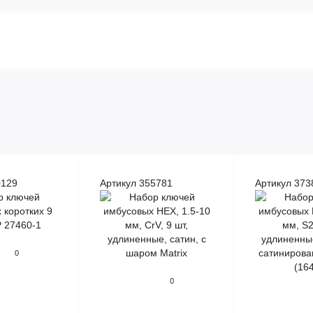
0129
Артикул 355781
Артикул 373
0
0