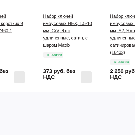
чей
Набор ключей
Набор ключ
коротких 9
имбусовых HEX, 1.5-10
имбусовых 
7460-1
мм, CrV, 9 шт,
мм, S2, 9 шт
удлиненные, сатин, с
удлиненные
шаром Matrix
сатинирова
(16403)
в наличии
в наличии
без
373 руб.
без
2 250 руб
НДС
НДС