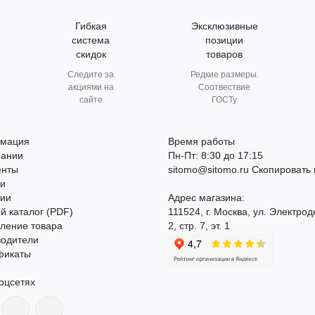
Гибкая
Эксклюзивные
система
позиции
скидок
товаров
Следите за
Редкие размеры.
акциями на
Соотвествие
сайте
ГОСТу
мация
Время работы
пании
Пн-Пт: 8:30 до 17:15
енты
sitomo@sitomo.ru
Скопировать 
ти
сии
Адрес магазина:
й каталог (PDF)
111524, г. Москва, ул. Электрод
ление товара
2, стр. 7, эт. 1
водители
фикаты
оцсетях