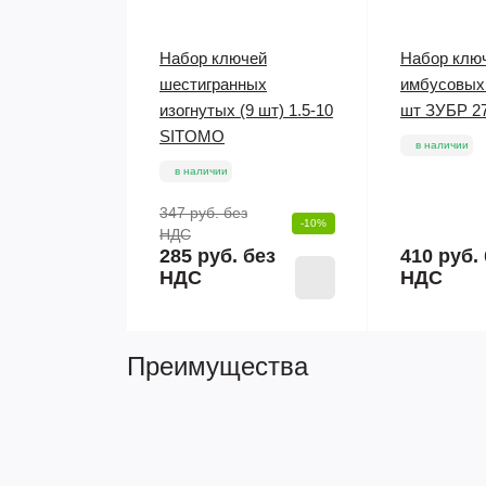
Набор ключей
Набор клю
шестигранных
имбусовых 
изогнутых (9 шт) 1.5-10
шт ЗУБР 2
SITOMO
в наличии
в наличии
347 руб.
без
-10%
НДС
285 руб. без
410 руб.
НДС
НДС
Преимущества