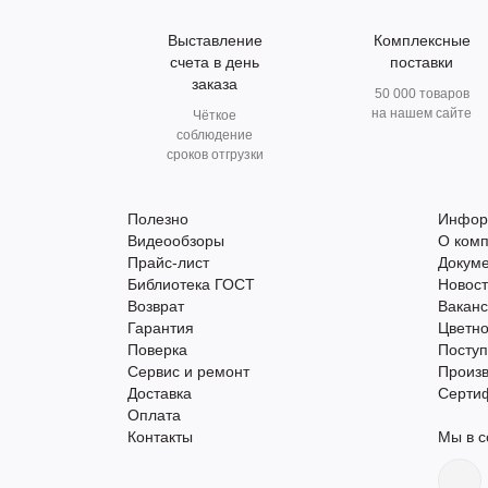
Выставление
Комплексные
счета в день
поставки
заказа
50 000 товаров
на нашем сайте
Чёткое
соблюдение
сроков отгрузки
Полезно
Инфор
Видеообзоры
О ком
Прайс-лист
Докум
Библиотека ГОСТ
Новос
Возврат
Вакан
Гарантия
Цветно
Поверка
Поступ
Сервис и ремонт
Произ
Доставка
Серти
Оплата
Контакты
Мы в с