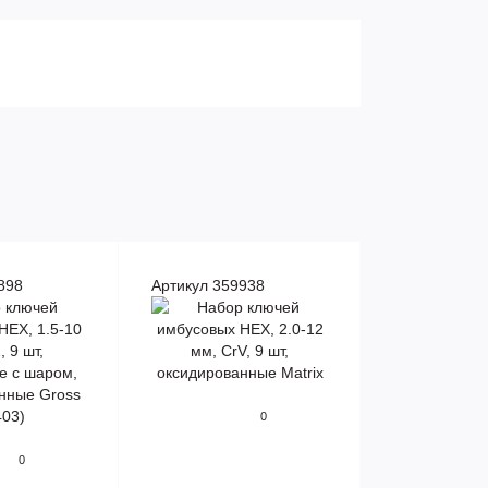
898
Артикул 359938
0
0