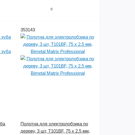
0
353143
уба
Полотна для электролобзика по
дереву, 3 шт, T101BF, 75 x 2.5 мм,