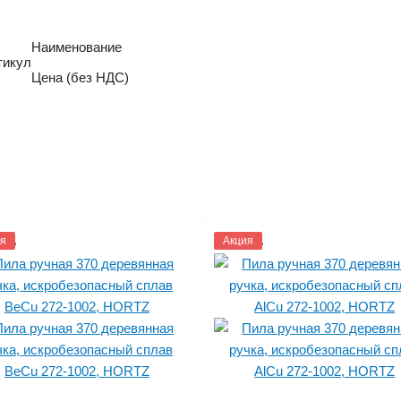
Наименование
тикул
Цена (без НДС)
005
я
1153006
Акция