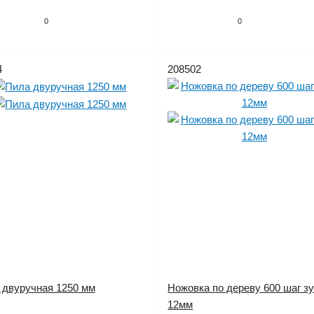
0
0
4
208502
 двуручная 1250 мм
Ножовка по дереву 600 шаг з
12мм