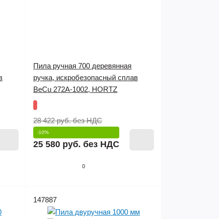
Пила ручная 700 деревянная
в
ручка, искробезопасный сплав
BeCu 272A-1002, HORTZ
28 422 руб.
без НДС
-10%
25 580 руб.
без НДС
0
147887