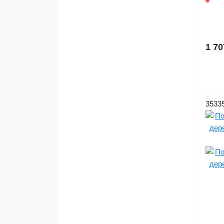
1 70
3533