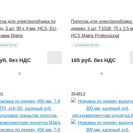
тна для электролобзика по
Полотна для электролобзика 
у, 3 шт, 90 х 4 мм, HCS, EU-
дереву, 3 шт, T101B, 75 х 2.5 
овик Matrix
HCS Matrix Professional
личии 10 шт.
в наличии 10 шт.
уб.
без НДС
165 руб.
без НДС
0
0
01
354813