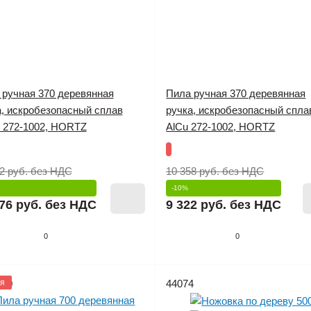
 ручная 370 деревянная
Пила ручная 370 деревянная
а, искробезопасный сплав
ручка, искробезопасный спла
 272-1002, HORTZ
AlCu 272-1002, HORTZ
2 руб.
без НДС
10 358 руб.
без НДС
-10%
76 руб.
без НДС
9 322 руб.
без НДС
0
0
010
я
44074