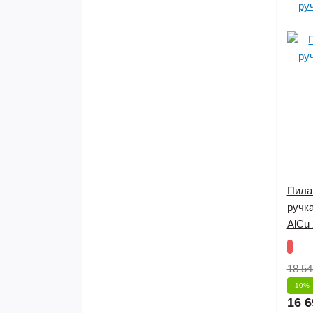
Пила
ручк
AlCu
18 54
-10%
16 6