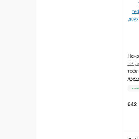
Ножов
TPI, 
тефл
двухк
в на
642 