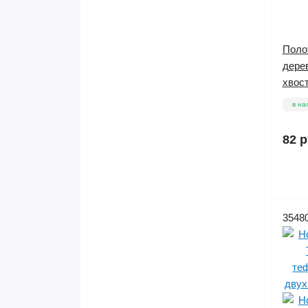
Поло
дерев
хвост
в на
82 р
3548