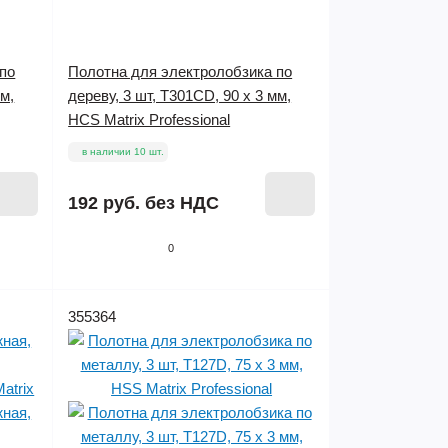
по
Полотна для электролобзика по
мм,
дереву, 3 шт, T301CD, 90 x 3 мм,
HCS Matrix Professional
в наличии 10 шт.
192 руб.
без НДС
0
355364