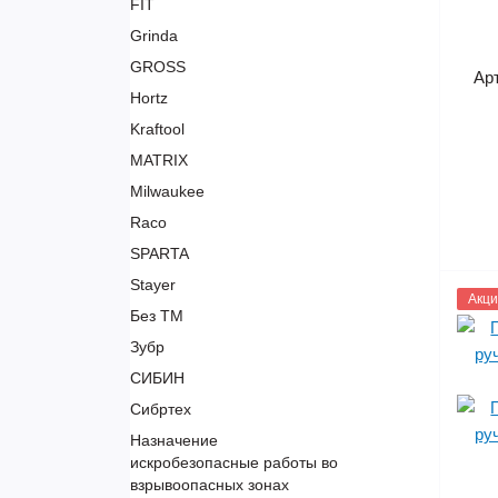
FIT
Grinda
GROSS
Ар
Hortz
Kraftool
MATRIX
Milwaukee
Raco
SPARTA
Stayer
1153
Акци
Без ТМ
Зубр
СИБИН
Сибртех
Назначение
искробезопасные работы во
взрывоопасных зонах