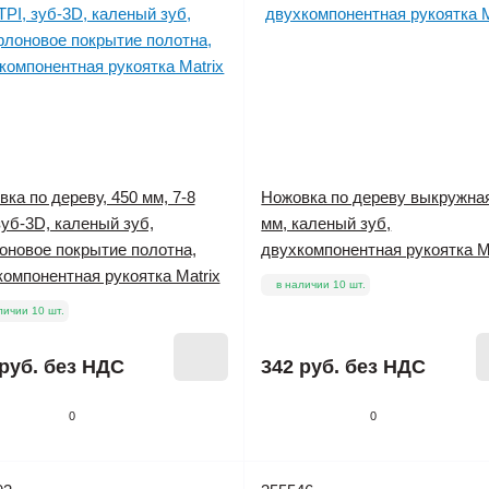
ка по дереву, 450 мм, 7-8
Ножовка по дереву выкружная
зуб-3D, каленый зуб,
мм, каленый зуб,
оновое покрытие полотна,
двухкомпонентная рукоятка M
омпонентная рукоятка Matrix
в наличии 10 шт.
личии 10 шт.
руб.
без НДС
342 руб.
без НДС
0
0