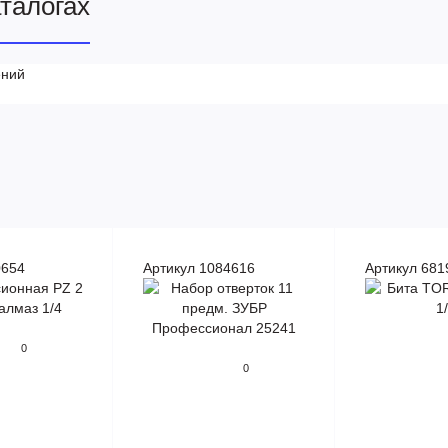
аталогах
ений
0654
Артикул 1084616
Артикул 681
0
0