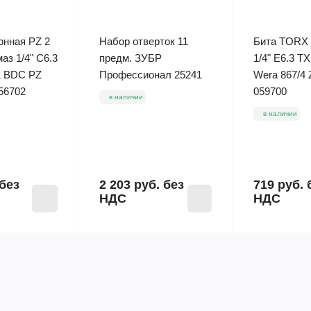
онная PZ 2
Набор отверток 11
Бита TORX 
аз 1/4" C6.3
предм. ЗУБР
1/4" E6.3 T
1 BDC PZ
Профессионал 25241
Wera 867/4
56702
059700
в наличии
в наличии
без
2 203 руб.
без
719 руб.
НДС
НДС