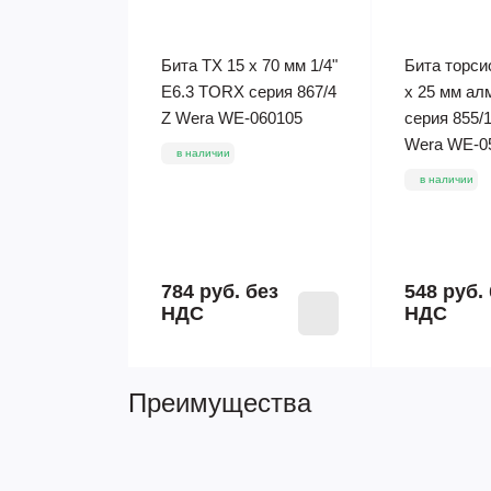
Бита TX 15 x 70 мм 1/4"
Бита торси
E6.3 TORX серия 867/4
x 25 мм алм
Z Wera WE-060105
серия 855/
Wera WE-0
в наличии
в наличии
784 руб.
без
548 руб.
НДС
НДС
Преимущества