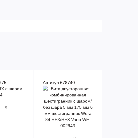
975
Артикул 678740
0