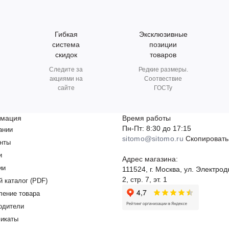
Гибкая
Эксклюзивные
система
позиции
скидок
товаров
Следите за
Редкие размеры.
акциями на
Соотвествие
сайте
ГОСТу
мация
Время работы
Пн-Пт: 8:30 до 17:15
ании
sitomo@sitomo.ru
Скопировать
нты
и
Адрес магазина:
ии
111524, г. Москва, ул. Электрод
2, стр. 7, эт. 1
й каталог (PDF)
ление товара
одители
икаты