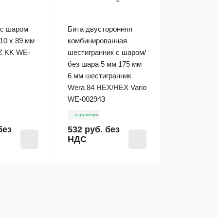
0
с шаром
Бита двусторонняя
X10 x 89 мм
комбинированная
 Z KK WE-
шестигранник с шаром/
без шара 5 мм 175 мм
6 мм шестигранник
Wera 84 HEX/HEX Vario
WE-002943
в наличии
без
532 руб.
без
НДС