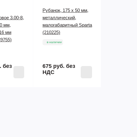
Рубанок, 175 х 50 мм,
вое 3.00-8,
металлический,
0 мм,
малогабаритный Sparta
16 мм
(210225)
89755)
в наличии
.
без
675 руб.
без
НДС