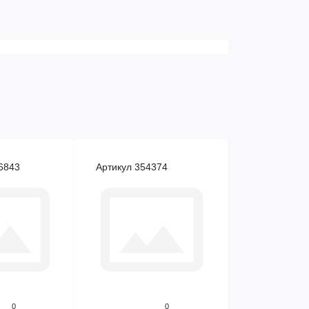
6843
Артикул 354374
0
0