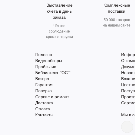
Выставление
Комплексные
счета в день
поставки
заказа
50 000 товаров
на нашем сайте
Чёткое
соблюдение
сроков отгрузки
Полезно
Инфор
Видеообзоры
О ком
Прайс-лист
Докум
Библиотека ГОСТ
Новос
Возврат
Вакан
Гарантия
Цветно
Поверка
Поступ
Сервис и ремонт
Произ
Доставка
Серти
Оплата
Контакты
Мы в с