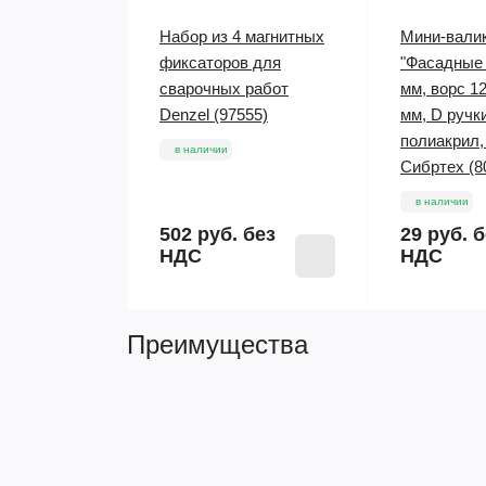
Набор из 4 магнитных
Мини-вали
фиксаторов для
"Фасадные 
сварочных работ
мм, ворс 12
Denzel (97555)
мм, D ручки
полиакрил,
в наличии
Сибртех (8
в наличии
502 руб.
без
29 руб.
б
НДС
НДС
Преимущества