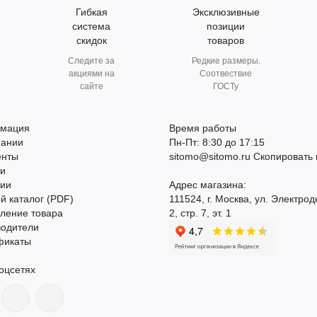
Гибкая
Эксклюзивные
система
позиции
скидок
товаров
Следите за
Редкие размеры.
акциями на
Соотвествие
сайте
ГОСТу
мация
Время работы
пании
Пн-Пт: 8:30 до 17:15
енты
sitomo@sitomo.ru
Скопировать 
ти
сии
Адрес магазина:
й каталог (PDF)
111524, г. Москва, ул. Электрод
ление товара
2, стр. 7, эт. 1
водители
фикаты
оцсетях