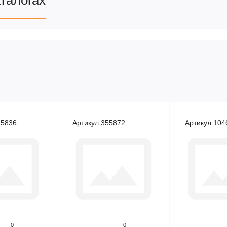
аталогах
25836
Артикул 355872
Артикул 104
0
0