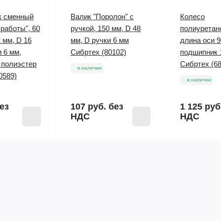
к сменный
Валик "Поролон" с
Колесо
работы", 60
ручкой, 150 мм, D 48
полиуретано
 мм, D 16
мм, D ручки 6 мм
длина оси 9
 6 мм,
Сибртех (80102)
подшипник 
 полиэстер
Сибртех (6
в наличии
0589)
в наличии
ез
107 руб.
без
1 125 руб
НДС
НДС