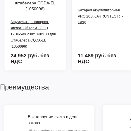
Батарея аккумуляторная
PRO 20В, 6Ач RUNTEC RT-
Аккумулятор свинцово-
LB26
кислотный герм. (GEL)
12В/65Ач 230х140х180 для
штабелера CQDA-EL
(1050096)
24 952 руб.
без
11 489 руб.
без
НДС
НДС
Преимущества
Выставление счета в день
заказа
Чёткое соблюдение сроков отгрузки