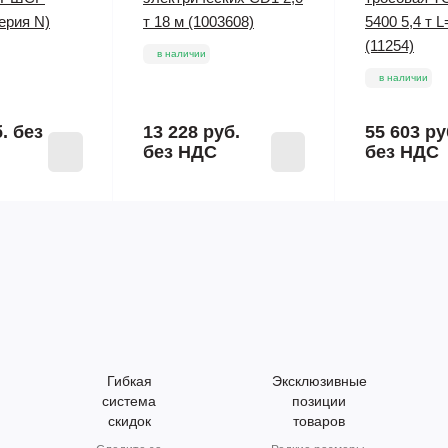
ерия N)
т 18 м (1003608)
5400 5,4 т 
(11254)
в наличии
в наличии
б.
без
13 228 руб.
55 603 ру
без НДС
без НДС
Гибкая
Эксклюзивные
система
позиции
скидок
товаров