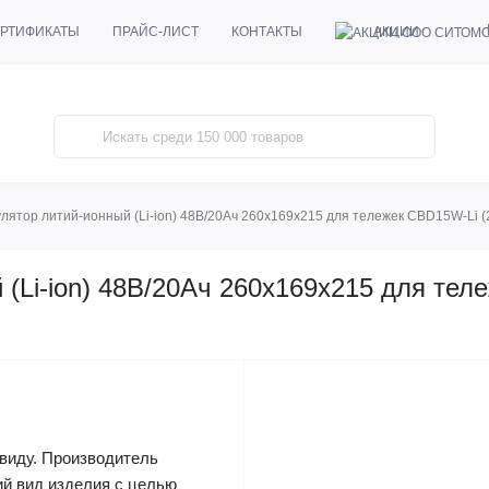
АКЦИИ
РТИФИКАТЫ
ПРАЙС-ЛИСТ
КОНТАКТЫ
улятор литий-ионный (Li-ion) 48В/20Ач 260х169х215 для тележек CBD15W-Li 
 (Li-ion) 48В/20Ач 260х169х215 для те
виду. Производитель
ий вид изделия с целью