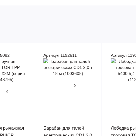
95082
Артикул 1192611
Артикул 119
0
0
я рычажная
Барабан для талей
Лебедка ры
ТРШСР
электрических CD1 2,0
тросовая 