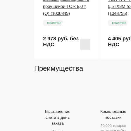
проушиной TOR 8,0 т
0,5ТХ3М (с
(Q) (1000849)
(1048795)
в наличии
в наличии
2 978 руб.
без
4 405 ру
НДС
НДС
Преимущества
Выставление
Комплексные
счета в день
поставки
заказа
50 000 товаров