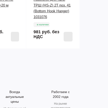
L=20 м
ТРШ (HS-Z) 2T поз. 41
(Bottom Hook Hanger)
1031076
в наличии
б.
981 руб.
без
НДС
Всегда
Работаем с
актуальные
2002 года
цены
На рынке