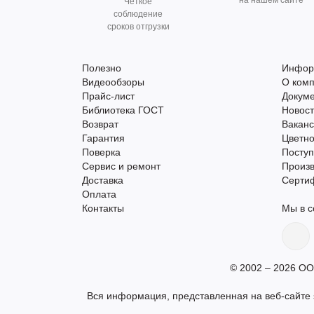
на нашем сайте
Чёткое
соблюдение
сроков отгрузки
Полезно
Инфор
Видеообзоры
О ком
Прайс-лист
Докум
Библиотека ГОСТ
Новос
Возврат
Вакан
Гарантия
Цветно
Поверка
Поступ
Сервис и ремонт
Произ
Доставка
Серти
Оплата
Контакты
Мы в с
© 2002 – 2026 ОО
Вся информация, представленная на веб-сайте s