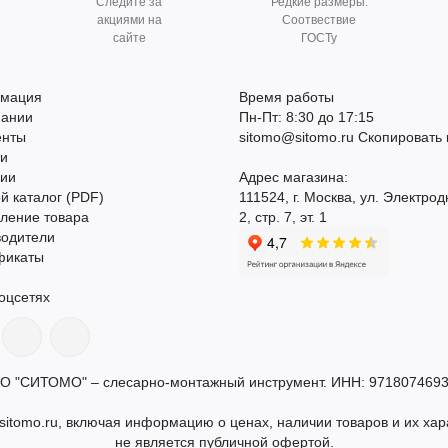
Следите за
Редкие размеры.
акциями на
Соотвествие
сайте
ГОСТу
мация
Время работы
пании
Пн-Пт: 8:30 до 17:15
енты
sitomo@sitomo.ru
Скопировать 
ти
сии
Адрес магазина:
й каталог (PDF)
111524, г. Москва, ул. Электрод
ление товара
2, стр. 7, эт. 1
водители
фикаты
оцсетях
О "СИТОМО" – слесарно-монтажный инструмент. ИНН: 9718074693
itomo.ru, включая информацию о ценах, наличии товаров и их хар
не является публичной офертой.