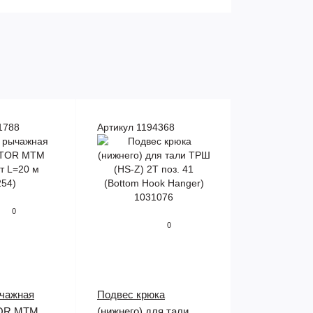
1788
Артикул 1194368
0
0
чажная
Подвес крюка
TOR МТМ
(нижнего) для тали