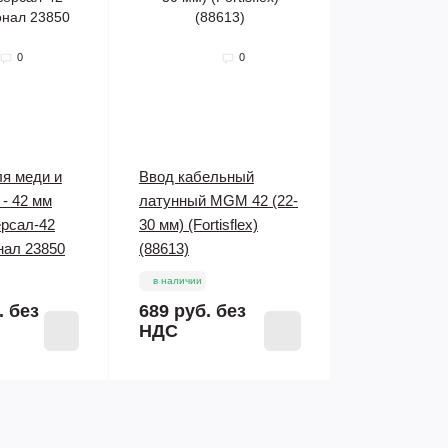
0
0
ля меди и
Ввод кабельный
- 42 мм
латунный МGM 42 (22-
рсал-42
30 мм) (Fortisflex)
ал 23850
(88613)
в наличии
.
без
689 руб.
без
НДС