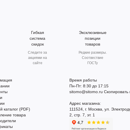
Гибкая
Эксклюзивные
система
позиции
скидок
товаров
Следите за
Редкие размеры.
акциями на
Соотвествие
сайте
ГОСТу
мация
Время работы
пании
Пн-Пт: 8:30 до 17:15
енты
sitomo@sitomo.ru
Скопировать 
ти
сии
Адрес магазина:
й каталог (PDF)
111524, г. Москва, ул. Электрод
ление товара
2, стр. 7, эт. 1
водители
фикаты