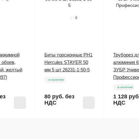
0
рижимной
Биты торсионные PH1
Труборез д
 обоев,
Hercules STAYER 50
алюминия 6 
ый, желтый
мм 5 шт 26231-1-50-5
ЗУБР Униве
897)
Профессион
в наличии
в наличии
ез
80 руб.
без
1 128 руб
НДС
НДС