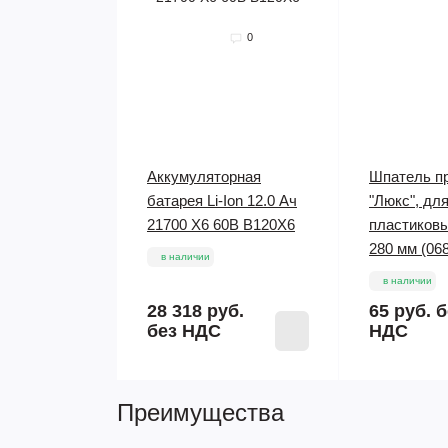
0
Аккумуляторная
Шпатель п
батарея Li-Ion 12.0 Ач
"Люкс", для
21700 X6 60В B120X6
пластиков
280 мм (06
в наличии
в наличии
28 318 руб.
65 руб.
б
без НДС
НДС
Преимущества