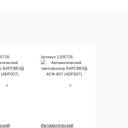
05726
Артикул 1205725
0
0
еский
Автоматический