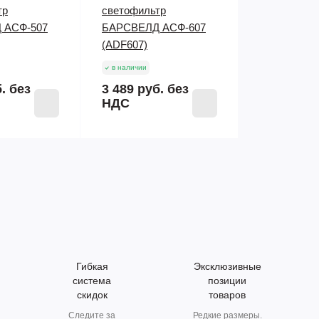
тр
светофильтр
 АСФ-507
БАРСВЕЛД АСФ-607
(ADF607)
в наличии
б.
без
3 489 руб.
без
НДС
Гибкая
Эксклюзивные
система
позиции
скидок
товаров
Следите за
Редкие размеры.