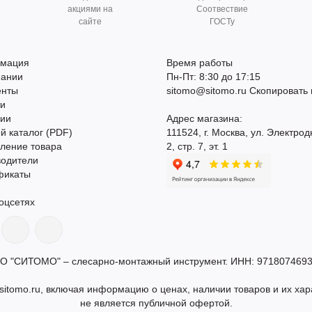
акциями на
Соотвествие
сайте
ГОСТу
мация
Время работы
пании
Пн-Пт: 8:30 до 17:15
енты
sitomo@sitomo.ru
Скопировать 
ти
сии
Адрес магазина:
й каталог (PDF)
111524, г. Москва, ул. Электрод
ление товара
2, стр. 7, эт. 1
водители
фикаты
оцсетях
О "СИТОМО" – слесарно-монтажный инструмент. ИНН: 9718074693
itomo.ru, включая информацию о ценах, наличии товаров и их хар
не является публичной офертой.