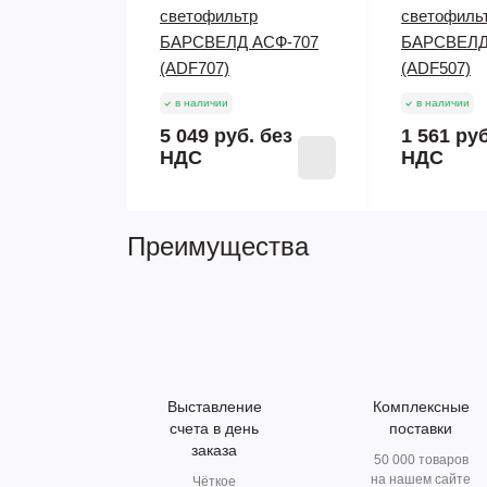
светофильтр
светофиль
БАРСВЕЛД АСФ-707
БАРСВЕЛД
(ADF707)
(ADF507)
в наличии
в наличии
5 049 руб.
без
1 561 ру
НДС
НДС
Преимущества
Выставление
Комплексные
счета в день
поставки
заказа
50 000 товаров
на нашем сайте
Чёткое