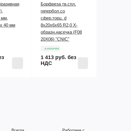
разивная
Борфреза тв.спл.
),
гипербол.со
 мм,
сфер.торц. d
х 40 мм
8х20х6х65 R2,0 Х-
образн.насечка (F08
20Х06) "CNIC"
в наличии
ез
1 413 руб.
без
НДС
Всегда
Работаем с