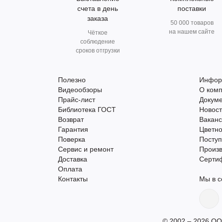
счета в день
поставки
заказа
50 000 товаров
на нашем сайте
Чёткое
соблюдение
сроков отгрузки
Полезно
Инфор
Видеообзоры
О ком
Прайс-лист
Докум
Библиотека ГОСТ
Новос
Возврат
Вакан
Гарантия
Цветно
Поверка
Поступ
Сервис и ремонт
Произ
Доставка
Серти
Оплата
Контакты
Мы в с
© 2002 – 2026 ОО