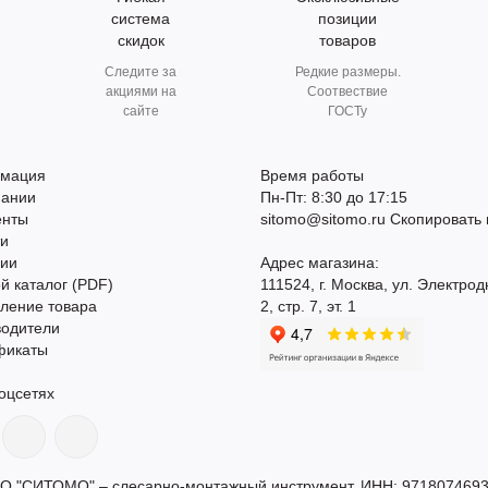
система
позиции
скидок
товаров
Следите за
Редкие размеры.
акциями на
Соотвествие
сайте
ГОСТу
мация
Время работы
пании
Пн-Пт: 8:30 до 17:15
енты
sitomo@sitomo.ru
Скопировать 
ти
сии
Адрес магазина:
й каталог (PDF)
111524, г. Москва, ул. Электрод
ление товара
2, стр. 7, эт. 1
водители
фикаты
оцсетях
О "СИТОМО" – слесарно-монтажный инструмент. ИНН: 9718074693