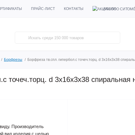
АКЦИИ
РТИФИКАТЫ
ПРАЙС-ЛИСТ
КОНТАКТЫ
Борфрезы
Борфреза тв.спл. гипербол.с точеч.торц. d 3х16х3х38 спирал
.с точеч.торц. d 3х16х3х38 спиральная 
виду. Производитель
ий вид изделия с целью