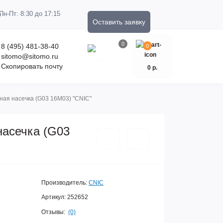
Пн-Пт: 8:30 до 17:15
Оставить заявку
0
8 (495) 481-38-40
0
sitomo@sitomo.ru
Скопировать почту
0 р.
ьная насечка (G03 16М03) "CNIC"
насечка (G03
Производитель:
CNIC
Артикул:
252652
Отзывы:
(0)