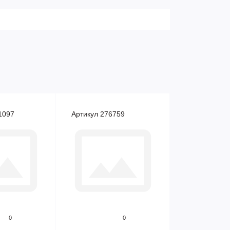
1097
Артикул 276759
0
0