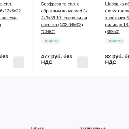
в.спл.
Борфреза тв.спл. с
Шарошка аб
 6х12х6х32
обратным конусом d 3х
(по металлу
 насечка
4х3х38 10° спиральная
хвостовик 6
я
насечка (N03 04М03)
цилиндр 18 
"CNIC"
(36950)
в наличии
в наличии
без
477 руб.
без
82 руб.
б
НДС
НДС
Гибкая
Эксклюзивные