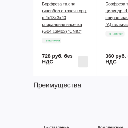
Борфреза тв.спл.
Борфреза т
гипербол.с точеч.торц.
цилиндр. d
d 4х13х3х40
спиральная
спиральная насечка
(А) цельна
(G04 13М03) "CNIC"
в наличии
в наличии
728 руб.
без
360 руб.
НДС
НДС
Преимущества
Выставление
Комплексные