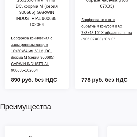
Борфреза тв.спл. с
обратным конусом d 6х
7х3х48 10° Х-образн.насечка
Борфреза коническая с
(N06 07Х03) "CNIC"
заостренным концом
10x20x64 мм, VHM, DC,
форма M (серия 900685)
GARWIN INDUSTRIAL
900685-102064
890 руб.
без НДС
778 руб.
без НДС
Преимущества