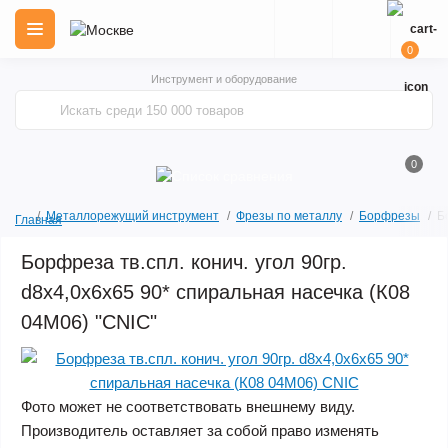
0
Инструмент и оборудование
0
Металлорежущий инструмент
Фрезы по металлу
Борфрезы
Б
Главная
Борфреза тв.спл. конич. угол 90гр.
d8х4,0х6х65 90* спиральная насечка (К08
04М06) "CNIC"
Фото может не соответствовать внешнему виду.
Производитель оставляет за собой право изменять