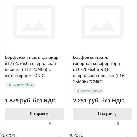
Борфреза тв.спл. цилиндр.
Борфреза тв.спл.
d12х20х6х65 спиральная
гипербол.со сфер.торц.
насечка (В12 20М06) с
d16х25х6х65 R3,5
заточ.торцем "CNIC"
спиральная насечка (F16
25М06) "CNIC"
в наличии 48 шт.
в наличии 56 шт.
1 879 руб.
без НДС
2 251 руб.
без НДС
В корзину
В корзину
0
0
262794
262910