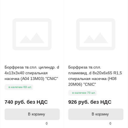
Борфреза тв.спл. цилиндр. d
Борфреза тв.спл.
4х13х3х40 спиральная
пламевид..d 8х20х6х65 R1,5
насечка (А04 13М03) "CNIC"
спиральная насечка (H08
20М06) "CNIC"
в наличии 69 шт.
в наличии 70 шт.
740 руб.
без НДС
926 руб.
без НДС
В корзину
В корзину
0
0