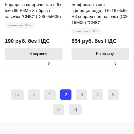
Борфреза сферическая d 6х
Борфреза тв.спл.
5х6х65 Р6М5 Х-образн.
сфероцилиндр. d 6х16х6х65
насечка "CNIC" (D06 05М06)
R3 спиральная насечка (C06
16М06) "CNIC"
в наличии 36 шт.
в наличии 10 шт.
190 руб.
без НДС
854 руб.
без НДС
В корзину
В корзину
0
0
|<
<
1
2
3
4
5
>
>|