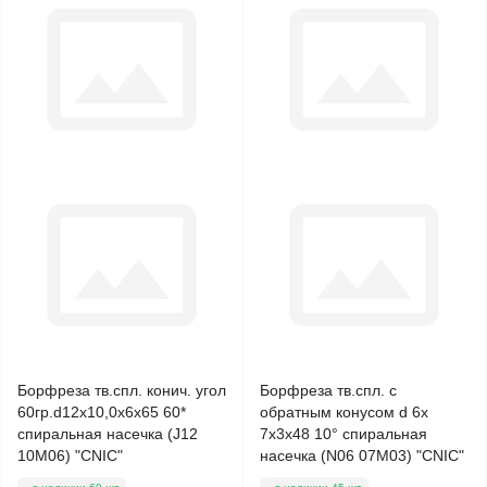
Борфреза тв.спл. конич. угол
Борфреза тв.спл. с
60гр.d12х10,0х6х65 60*
обратным конусом d 6х
спиральная насечка (J12
7х3х48 10° спиральная
10М06) "CNIC"
насечка (N06 07М03) "CNIC"