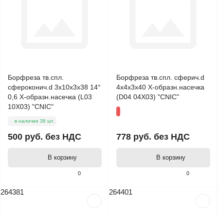
Борфреза тв.спл.
Борфреза тв.спл. сферич.d
сфероконич.d 3х10х3х38 14°
4х4х3х40 Х-образн.насечка
0,6 Х-образн.насечка (L03
(D04 04Х03) "CNIC"
10Х03) "CNIC"
в наличии 38 шт.
500 руб.
без НДС
778 руб.
без НДС
В корзину
В корзину
0
0
264381
264401