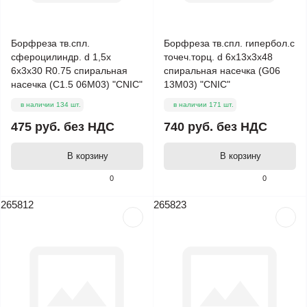
Борфреза тв.спл.
Борфреза тв.спл. гипербол.с
сфероцилиндр. d 1,5х
точеч.торц. d 6х13х3х48
6х3х30 R0.75 спиральная
спиральная насечка (G06
насечка (C1.5 06М03) "CNIC"
13М03) "CNIC"
в наличии 134 шт.
в наличии 171 шт.
475 руб.
без НДС
740 руб.
без НДС
В корзину
В корзину
0
0
265812
265823