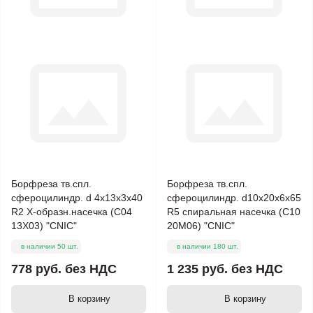
Борфреза тв.спл.
Борфреза тв.спл.
сфероцилиндр. d 4х13х3х40
сфероцилиндр. d10х20х6х65
R2 Х-образн.насечка (C04
R5 спиральная насечка (C10
13Х03) "CNIC"
20М06) "CNIC"
в наличии 50 шт.
в наличии 180 шт.
778 руб.
без НДС
1 235 руб.
без НДС
В корзину
В корзину