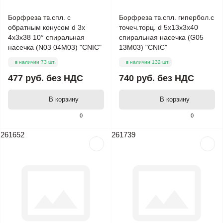
Борфреза тв.спл. с
Борфреза тв.спл. гипербол.с
обратным конусом d 3х
точеч.торц. d 5х13х3х40
4х3х38 10° спиральная
спиральная насечка (G05
насечка (N03 04М03) "CNIC"
13М03) "CNIC"
в наличии 73 шт.
в наличии 132 шт.
477 руб.
без НДС
740 руб.
без НДС
В корзину
В корзину
0
0
261652
261739