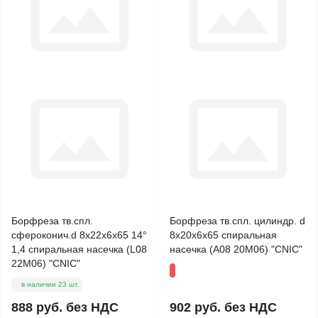
Борфреза тв.спл.
Борфреза тв.спл. цилиндр. d
сфероконич.d 8х22х6х65 14°
8х20х6х65 спиральная
1,4 спиральная насечка (L08
насечка (А08 20М06) "CNIC"
22М06) "CNIC"
в наличии 23 шт.
888 руб.
без НДС
902 руб.
без НДС