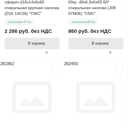
сферич.d16х14х6х65
60гр. d8х6,9х6х65 60*
спиральная крупная насечка
спиральная насечка (J08
(D16 14С06) "CNIC"
07М06) "CNIC"
в наличии 47 шт.
в наличии 99 шт.
2 286 руб.
без НДС
860 руб.
без НДС
В корзину
В корзину
0
0
261862
262493