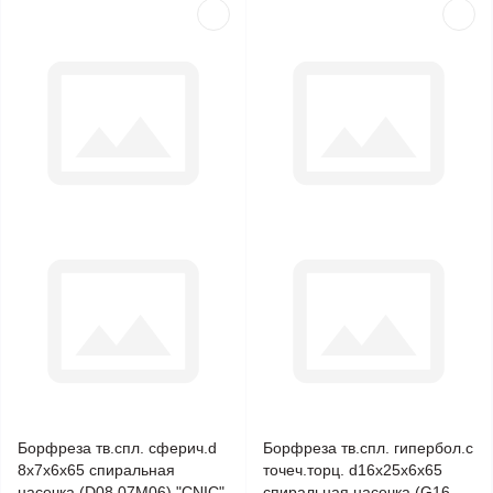
Борфреза тв.спл. сферич.d
Борфреза тв.спл. гипербол.с
8х7х6х65 спиральная
точеч.торц. d16х25х6х65
насечка (D08 07М06) "CNIC"
спиральная насечка (G16