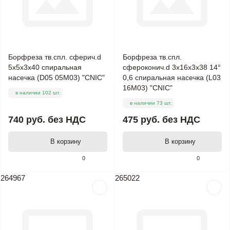
Борфреза тв.спл. сферич.d
Борфреза тв.спл.
5х5х3х40 спиральная
сфероконич.d 3х16х3х38 14°
насечка (D05 05М03) "CNIC"
0,6 спиральная насечка (L03
16М03) "CNIC"
в наличии 102 шт.
в наличии 73 шт.
740 руб.
без НДС
475 руб.
без НДС
В корзину
В корзину
0
0
264967
265022