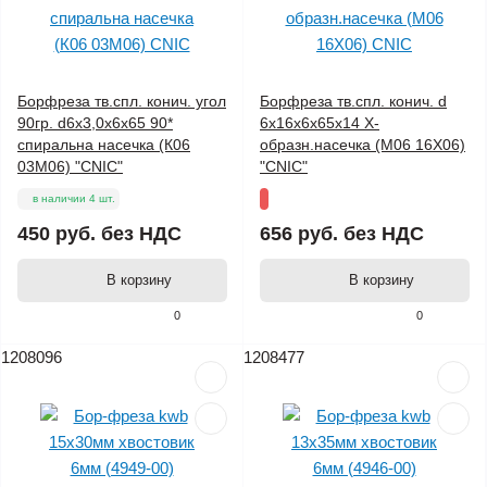
Борфреза тв.спл. конич. угол
Борфреза тв.спл. конич. d
90гр. d6х3,0х6х65 90*
6х16х6х65х14 Х-
спиральна насечка (К06
образн.насечка (М06 16Х06)
03М06) "CNIC"
"CNIC"
в наличии 4 шт.
450 руб.
без НДС
656 руб.
без НДС
В корзину
В корзину
0
0
1208096
1208477