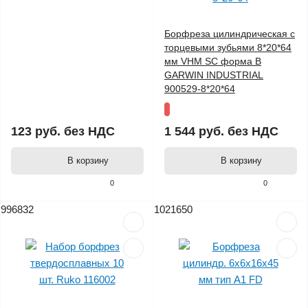
Борфреза цилиндрическая с
торцевыми зубьями 8*20*64
мм VHM SC форма B
GARWIN INDUSTRIAL
900529-8*20*64
123 руб.
без НДС
1 544 руб.
без НДС
В корзину
В корзину
0
0
996832
1021650