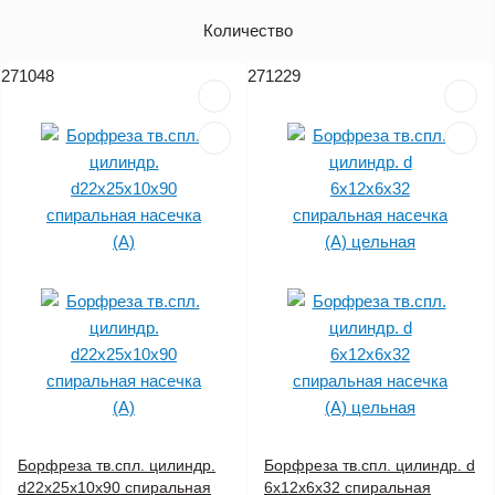
Артикул
Количество
Цена (без НДС)
271048
271229
Борфреза тв.спл. цилиндр.
Борфреза тв.спл. цилиндр. d
d22х25х10х90 спиральная
6х12х6х32 спиральная