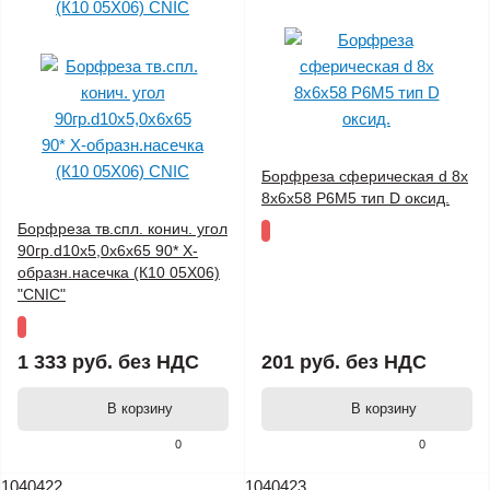
Борфреза сферическая d 8х
8х6х58 Р6М5 тип D оксид.
Борфреза тв.спл. конич. угол
90гр.d10х5,0х6х65 90* Х-
образн.насечка (К10 05Х06)
"CNIC"
1 333 руб.
без НДС
201 руб.
без НДС
В корзину
В корзину
0
0
1040422
1040423