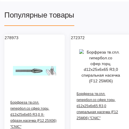
Популярные товары
278973
272372
Борфреза тв.спл.
гипербол.со сфер.торц.
Борфреза тв.спл.
d12х25х6х65 R3,0
гипербол.со сфер.торц.
спиральная насечка (F12
d12х25х6х65 R3,0 Х-
25М06) "CNIC"
образн.насечка (F12 25Х06)
"CNIC"