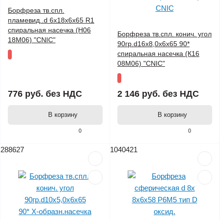
Борфреза тв.спл.
пламевид..d 6х18х6х65 R1
спиральная насечка (H06
Борфреза тв.спл. конич. угол
18М06) "CNIC"
90гр.d16х8,0х6х65 90*
спиральная насечка (К16
08М06) "CNIC"
776 руб.
без НДС
2 146 руб.
без НДС
В корзину
В корзину
0
0
288627
1040421