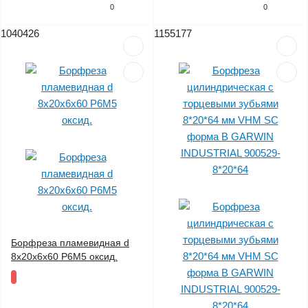
0
0
1040426
1155177
Борфреза пламевидная d
8х20х6х60 Р6М5 оксид.