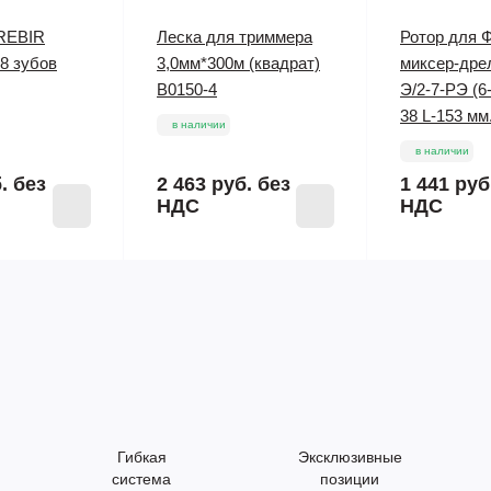
 REBIR
Леска для триммера
Ротор для 
8 зубов
3,0мм*300м (квадрат)
миксер-дре
B0150-4
Э/2-7-РЭ (6
38 L-153 мм
в наличии
в наличии
б.
без
2 463 руб.
без
1 441 руб
НДС
НДС
Гибкая
Эксклюзивные
система
позиции