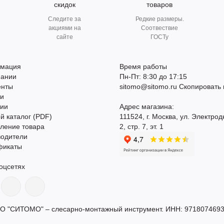
скидок
товаров
Следите за
Редкие размеры.
акциями на
Соотвествие
сайте
ГОСТу
мация
Время работы
пании
Пн-Пт: 8:30 до 17:15
енты
sitomo@sitomo.ru
Скопировать 
ти
сии
Адрес магазина:
й каталог (PDF)
111524, г. Москва, ул. Электрод
ление товара
2, стр. 7, эт. 1
водители
фикаты
оцсетях
О "СИТОМО" – слесарно-монтажный инструмент. ИНН: 9718074693