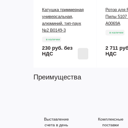
Катушка триммерная
Ротор для
универсальная,
Пилы 5107 
алюминий. тип-паук
A0069A
№2 B0149-3
в наличии
в наличии
230 руб.
без
2 711 ру
НДС
НДС
Преимущества
Выставление
Комплексные
счета в день
поставки