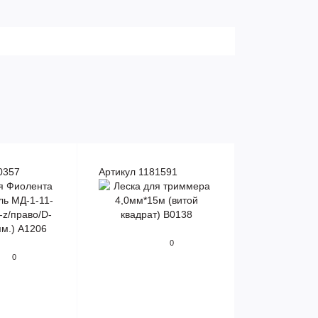
0357
Артикул 1181591
0
0