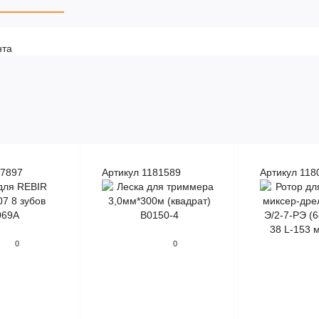
нта
87897
Артикул 1181589
Артикул 118
0
0