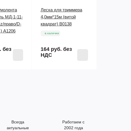
Фиолента
Леска для триммера
ль МД-1-11-
4,0мм*15м (витой
-z/право/D-
квадрат) B0138
.) A1206
в наличии
.
без
164 руб.
без
НДС
Всегда
Работаем с
актуальные
2002 года