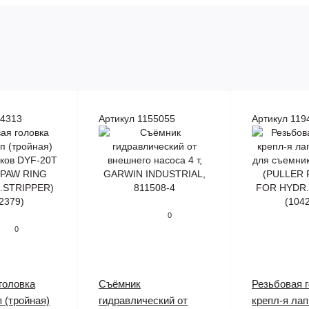
94313
Артикул 1155055
Артикул 119
0
0
головка
Съёмник
Резьбовая 
п (тройная)
гидравлический от
крепл-я лап