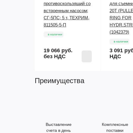
противоскользящий со
для съемн
встроенным насосом;
20Т (PULL
СГ-5ПС; 5 т, ТЕХРИМ,
RING FOR
811505-5-П
HYDR.STR
(1042379)
в наличии
в наличии
19 066 руб.
3 091 ру
без НДС
НДС
Преимущества
Выставление
Комплексные
счета в день
поставки