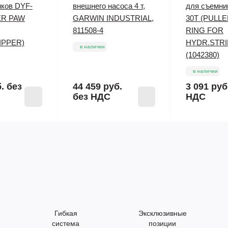
иков DYF-
внешнего насоса 4 т,
для съемни
ER PAW
GARWIN INDUSTRIAL,
30Т (PULL
811508-4
RING FOR
IPPER)
HYDR.STRI
в наличии
(1042380)
в наличии
б.
без
44 459 руб.
3 091 руб
без НДС
НДС
Гибкая
Эксклюзивные
система
позиции