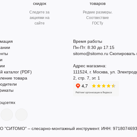
скидок
товаров
Следите за
Редкие размеры.
акциями на
Соотвествие
сайте
ГОСТу
мация
Время работы
пании
Пн-Пт: 8:30 до 17:15
енты
sitomo@sitomo.ru
Скопировать 
ти
сии
Адрес магазина:
й каталог (PDF)
111524, г. Москва, ул. Электрод
ление товара
2, стр. 7, эт. 1
водители
фикаты
оцсетях
О "СИТОМО" – слесарно-монтажный инструмент. ИНН: 9718074693