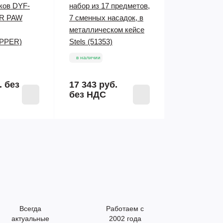
ков DYF-
набор из 17 предметов,
ER PAW
7 сменных насадок, в
металлическом кейсе
PPER)
Stels (51353)
в наличии
.
без
17 343 руб.
без НДС
Всегда
Работаем с
актуальные
2002 года