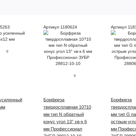
75263
Артикул 1180624
Артикул 118
0
0
 усиленный
Борфреза
Борфреза
 мм
твердосплавная 10?10
твердоспла
мм тип N обратный
мм тип G п
конус угол 13° хв-к 6
острым угло
мм Профессионал
мм Профес