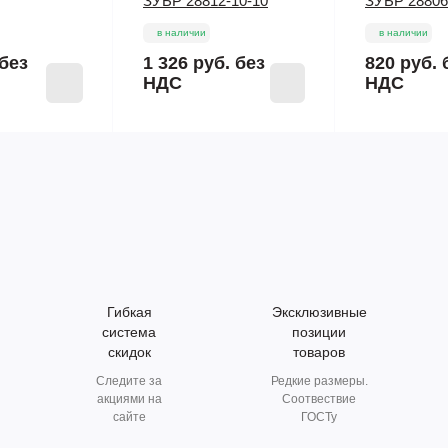
ЗУБР 28812-10-10
ЗУБР 28806
в наличии
в наличии
без
1 326 руб.
без
820 руб.
НДС
НДС
Гибкая
Эксклюзивные
система
позиции
скидок
товаров
Следите за
Редкие размеры.
акциями на
Соотвествие
сайте
ГОСТу