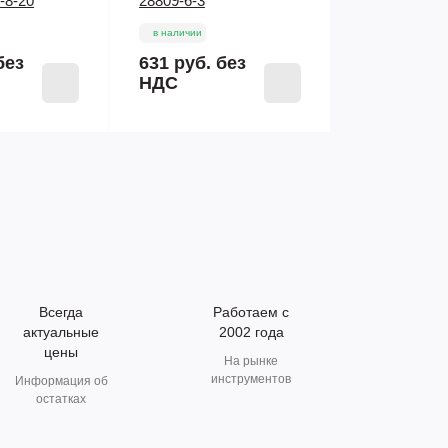
-8-20
28809-6-3
в наличии
без
631 руб.
без
НДС
Всегда
Работаем с
актуальные
2002 года
цены
На рынке
инструментов
Информация об
остатках