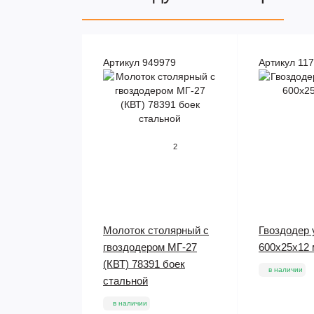
Артикул 949979
Артикул 11
2
Молоток столярный с
Гвоздодер
гвоздодером МГ-27
600х25x12
(КВТ) 78391 боек
в наличии
стальной
в наличии