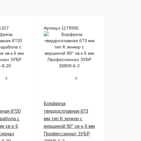
1327
Артикул 1179995
0
0
Борфреза
вная 8?20
твердосплавная 6?3
арабола с
мм тип K зенкер с
м хв-к 6
вершиной 90° хв-к 6 мм
сионал
Профессионал ЗУБР