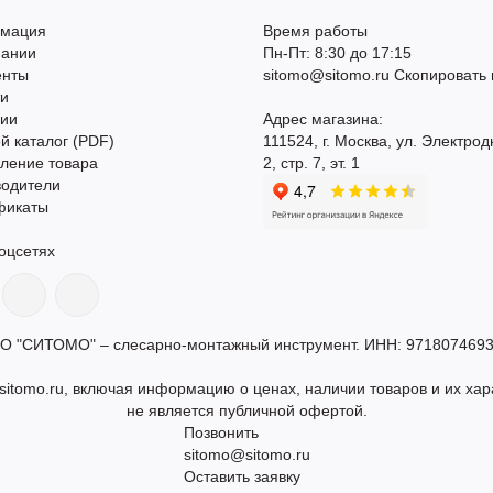
мация
Время работы
пании
Пн-Пт: 8:30 до 17:15
енты
sitomo@sitomo.ru
Скопировать 
ти
сии
Адрес магазина:
й каталог (PDF)
111524, г. Москва, ул. Электрод
ление товара
2, стр. 7, эт. 1
водители
фикаты
оцсетях
О "СИТОМО" – слесарно-монтажный инструмент. ИНН: 9718074693
itomo.ru, включая информацию о ценах, наличии товаров и их хар
не является публичной офертой.
Позвонить
sitomo@sitomo.ru
Оставить заявку