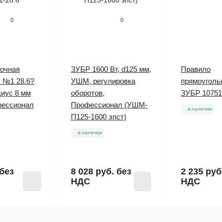
0
0
мочная
ЗУБР 1600 Вт, d125 мм,
Правило
 №1 28.6?
УШМ, регулировка
прямоуголь
диус 8 мм
оборотов,
ЗУБР 10751
ессионал
Профессионал (УШМ-
в наличии
П125-1600 эпст)
в наличии
без
8 028 руб.
без
2 235 руб
НДС
НДС