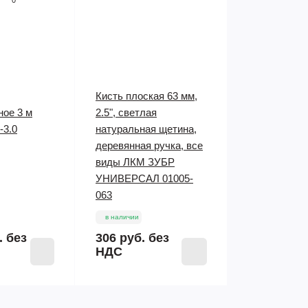
0
Кисть плоская 63 мм,
ное 3 м
2.5", светлая
-3.0
натуральная щетина,
деревянная ручка, все
виды ЛКМ ЗУБР
УНИВЕРСАЛ 01005-
063
в наличии
.
без
306 руб.
без
НДС