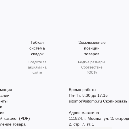
Гибкая
Эксклюзивные
система
позиции
скидок
товаров
Следите за
Редкие размеры.
акциями на
Соотвествие
сайте
ГОСТу
мация
Время работы
пании
Пн-Пт: 8:30 до 17:15
енты
sitomo@sitomo.ru
Скопировать 
ти
сии
Адрес магазина:
й каталог (PDF)
111524, г. Москва, ул. Электрод
ление товара
2, стр. 7, эт. 1