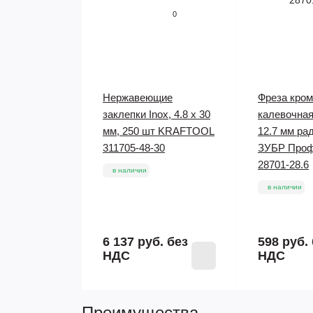
0
Нержавеющие
Фреза кро
заклепки Inox, 4.8 x 30
калевочная
мм, 250 шт KRAFTOOL
12.7 мм ра
311705-48-30
ЗУБР Проф
28701-28.6
в наличии
в наличии
6 137 руб.
без
598 руб.
НДС
НДС
Преимущества