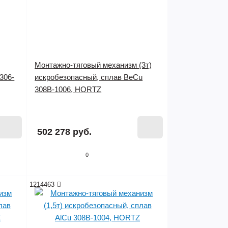
Монтажно-тяговый механизм (3т)
306-
искробезопасный, сплав BeCu
308B-1006, HORTZ
Нет в наличии
502 278 руб.
0
1214463