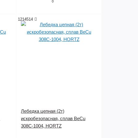
0
1214514
Лебедка цепная (2т)
u
искробезопасная, сплав BeCu
308C-1004, HORTZ