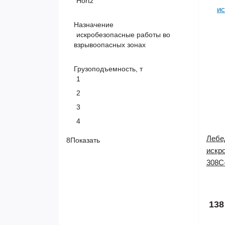
Hortz
Назначение
искробезопасные работы во
взрывоопасных зонах
Грузоподъемность, т
1
2
3
4
Лебед
8
Показать
искр
308C
138