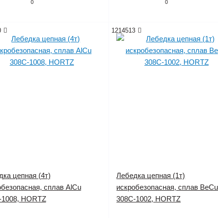
0
0
0
1214513
ка цепная (4т)
Лебедка цепная (1т)
обезопасная, сплав AlCu
искробезопасная, сплав BeC
-1008, HORTZ
308C-1002, HORTZ