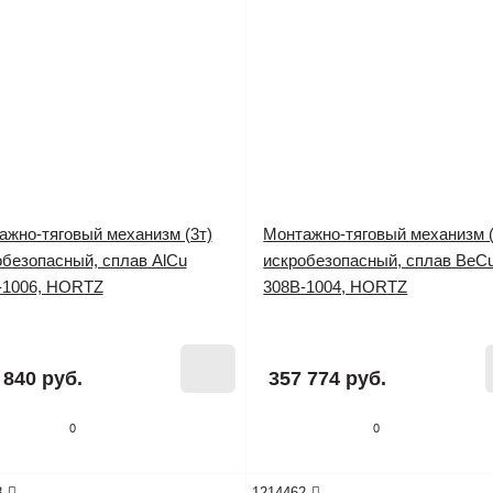
ажно-тяговый механизм (3т)
Монтажно-тяговый механизм (
обезопасный, сплав AlCu
искробезопасный, сплав BeC
-1006, HORTZ
308B-1004, HORTZ
 наличии
Нет в наличии
 840 руб.
357 774 руб.
0
0
8
1214462