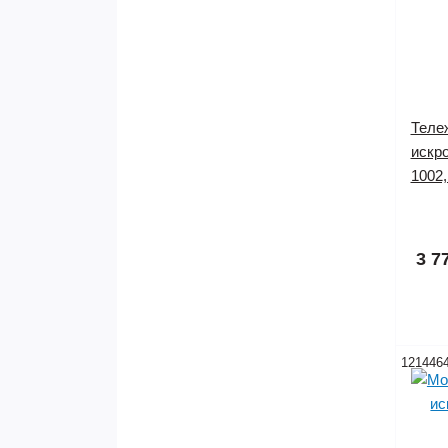
Теле
искр
1002
Нет в
3 7
121446