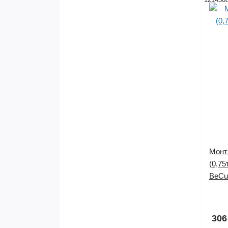
Монт
(0,75
BeCu
Нет в
306