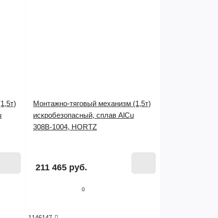
1,5т)
Монтажно-тяговый механизм (1,5т)
u
искробезопасный, сплав AlCu
308B-1004, HORTZ
Нет в наличии
211 465 руб.
0
1146147