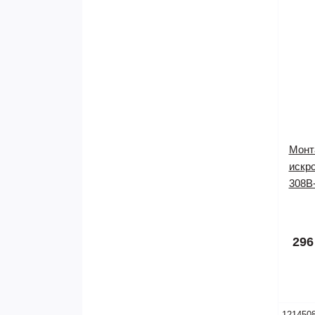
Монт
искр
308B
Нет в
296
121450