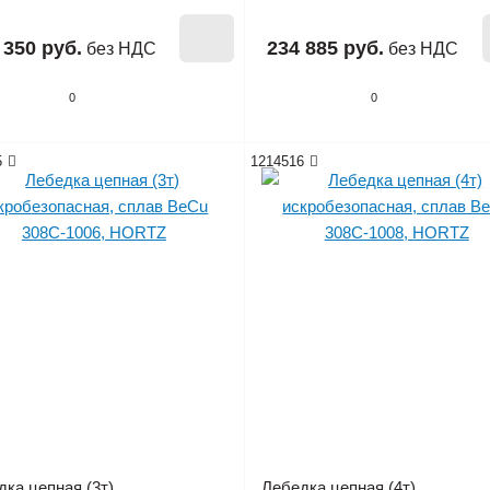
 350 руб.
234 885 руб.
без НДС
без НДС
0
0
5
1214516
ка цепная (3т)
Лебедка цепная (4т)