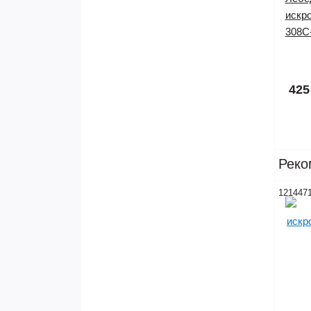
искр
308C
425
Реко
121447