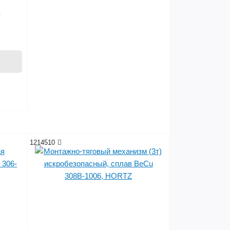
u
1214510