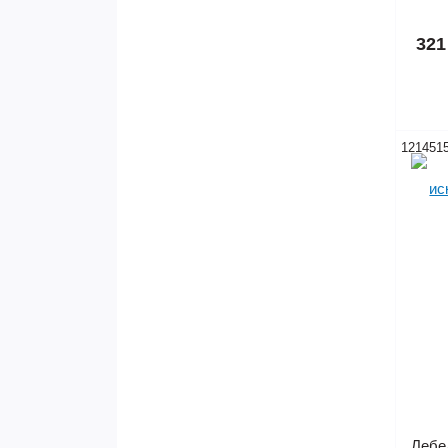
321
121451
Лебед