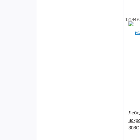
121447
Лебед
искр
308C