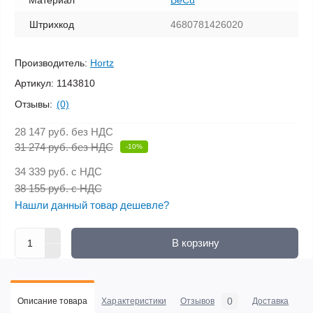
Материал
BeCu
Штрихкод
4680781426020
Производитель:
Hortz
Артикул:
1143810
Отзывы:
(0)
28 147 руб.
без НДС
31 274 руб. без НДС
-10%
34 339 руб.
с НДС
38 155 руб. с НДС
Нашли данный товар дешевле?
В корзину
0
Описание товара
Характеристики
Отзывов
Доставка
Оп