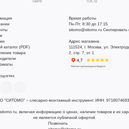
сайте
ГОСТу
мация
Время работы
пании
Пн-Пт: 8:30 до 17:15
енты
sitomo@sitomo.ru
Скопировать 
ти
сии
Адрес магазина:
й каталог (PDF)
111524, г. Москва, ул. Электрод
ление товара
2, стр. 7, эт. 1
водители
фикаты
оцсетях
О "СИТОМО" – слесарно-монтажный инструмент. ИНН: 9718074693
itomo.ru, включая информацию о ценах, наличии товаров и их хар
не является публичной офертой.
Позвонить