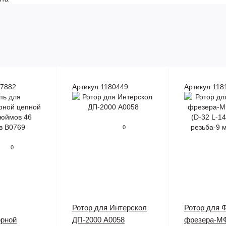
87882
Артикул 1180449
Артикул 118
0
0
Ротор для Интерскол
Ротор для 
орной
ДП-2000 A0058
фрезера-МФ