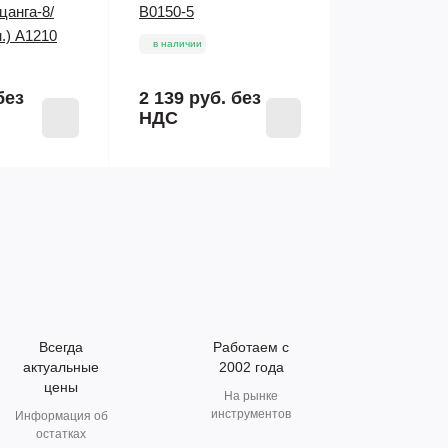
цанга-8/
B0150-5
.) A1210
в наличии
без
2 139 руб.
без
НДС
Всегда
Работаем с
актуальные
2002 года
цены
На рынке
инструментов
Информация об
остатках