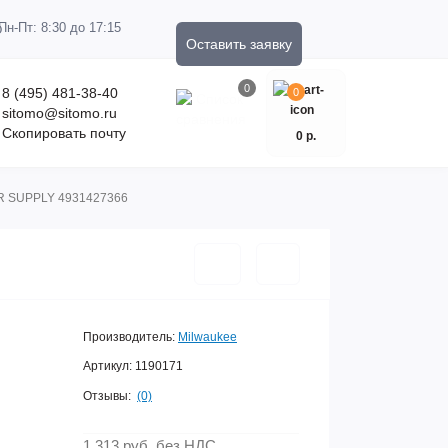
Пн-Пт: 8:30 до 17:15
Оставить заявку
0
8 (495) 481-38-40
0
sitomo@sitomo.ru
Скопировать почту
0 р.
R SUPPLY 4931427366
Производитель:
Milwaukee
Артикул:
1190171
Отзывы:
(0)
1 313 руб.
без НДС