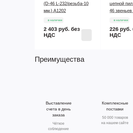
(D-46 L-232/резьба-10
цепной пи
мм.) A1202
46 звеньев
в наличии
в наличии
2 403 руб.
без
226 руб.
НДС
НДС
Преимущества
Выставление
Комплексные
счета в день
поставки
заказа
50 000 товаров
на нашем сайте
Чёткое
соблюдение