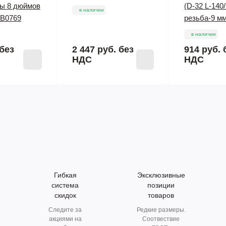
лы 8 дюймов
(D-32 L-140/
в наличии
 B0769
резьба-9 мм
в наличии
без
2 447 руб.
без
914 руб.
НДС
НДС
Гибкая
Эксклюзивные
система
позиции
скидок
товаров
Следите за
Редкие размеры.
акциями на
Соотвествие