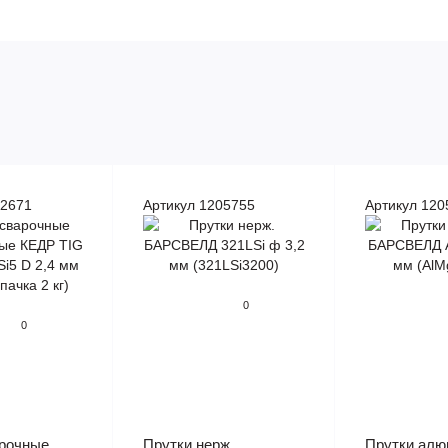
82671
Артикул 1205755
Артикул 120
0
0
арочные
Прутки нерж.
Прутки алю