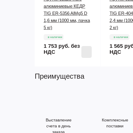
алюминиевые КЕДР
алюминиев
TIG ER-5356 AlMg5 D
TIG ER-404
1,6 мм (1000 мм, пачка
2,4 мм (10
5 кг)
2 кг)
в наличии
в наличии
1 753 руб.
без
1 565 ру
НДС
НДС
Преимущества
Выставление
Комплексные
счета в день
поставки
заказа