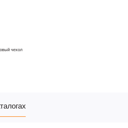
новый чехол
аталогах