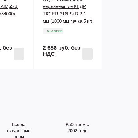
AlMg5 ф
нержавеющие КЕДР
g54000)
TIG ER-316LSi D 2,4
мм (1000 мм пачка 5 кг)
в наличии
.
без
2 658 руб.
без
НДС
Всегда
Работаем с
актуальные
2002 года
цены