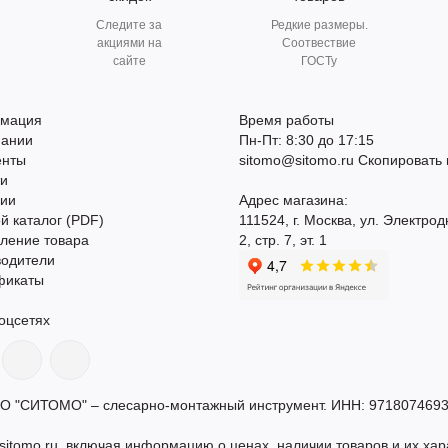
Следите за
Редкие размеры.
акциями на
Соотвествие
сайте
ГОСТу
мация
Время работы
пании
Пн-Пт: 8:30 до 17:15
енты
sitomo@sitomo.ru
Скопировать 
ти
сии
Адрес магазина:
й каталог (PDF)
111524, г. Москва, ул. Электрод
ление товара
2, стр. 7, эт. 1
водители
фикаты
оцсетях
О "СИТОМО" – слесарно-монтажный инструмент. ИНН: 9718074693
itomo.ru, включая информацию о ценах, наличии товаров и их хар