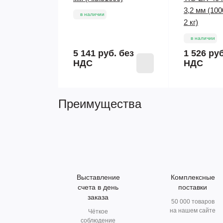
3,2 мм (10
в наличии
2 кг)
в наличии
5 141 руб.
без
1 526 ру
НДС
НДС
Преимущества
Выставление
Комплексные
счета в день
поставки
заказа
50 000 товаров
на нашем сайте
Чёткое
соблюдение