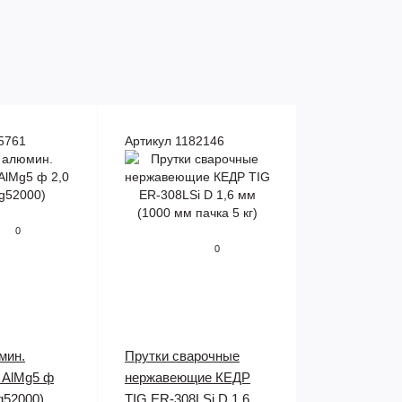
5761
Артикул 1182146
0
0
мин.
Прутки сварочные
AlMg5 ф
нержавеющие КЕДР
g52000)
TIG ER-308LSi D 1,6