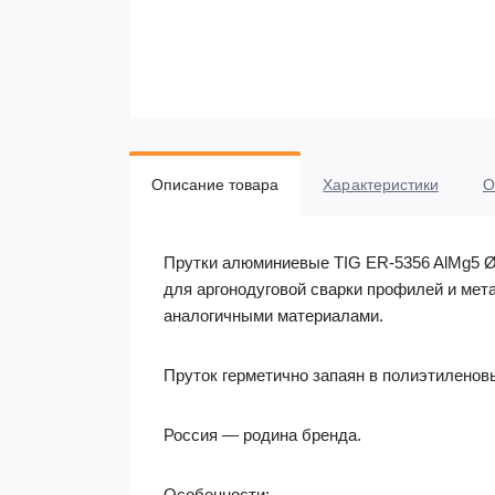
Описание товара
Характеристики
О
Прутки алюминиевые TIG ER-5356 AlMg5 Ø 3
для аргонодуговой сварки профилей и мета
аналогичными материалами.
Пруток герметично запаян в полиэтиленов
Россия — родина бренда.
Особенности: