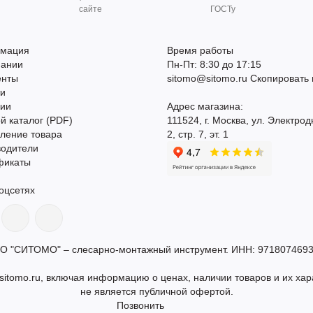
сайте
ГОСТу
мация
Время работы
пании
Пн-Пт: 8:30 до 17:15
енты
sitomo@sitomo.ru
Скопировать 
ти
сии
Адрес магазина:
й каталог (PDF)
111524, г. Москва, ул. Электрод
ление товара
2, стр. 7, эт. 1
водители
фикаты
оцсетях
О "СИТОМО" – слесарно-монтажный инструмент. ИНН: 9718074693
itomo.ru, включая информацию о ценах, наличии товаров и их хар
не является публичной офертой.
Позвонить