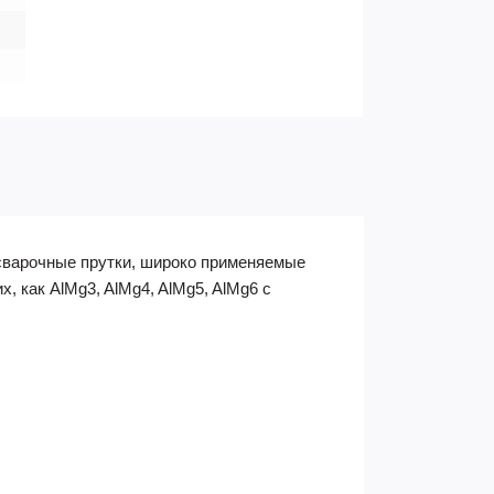
е сварочные прутки, широко применяемые
, как AlMg3, AlMg4, AlMg5, AlMg6 с