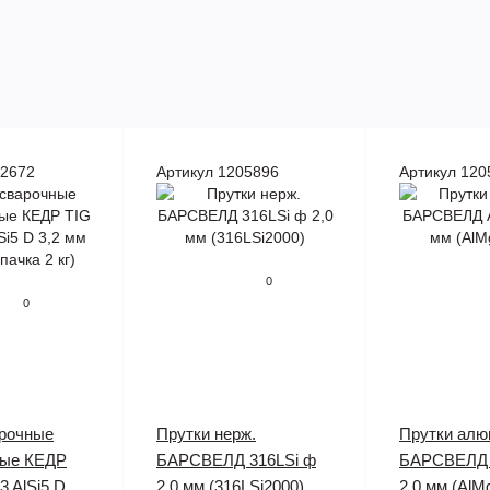
82672
Артикул 1205896
Артикул 120
0
0
арочные
Прутки нерж.
Прутки алю
ые КЕДР
БАРСВЕЛД 316LSi ф
БАРСВЕЛД 
3 AlSi5 D
2,0 мм (316LSi2000)
2,0 мм (AlM