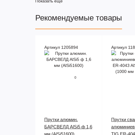
Показать ещё
Рекомендуемые товары
Артикул 1205894
Артикул 11
0
Прутки алюмин.
Прутки св
БАРСВЕЛД AlSi5 ф 1,6
алюминиев
мм (AlSi51600)
TIG ER-404