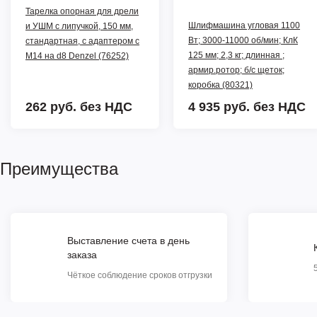
Тарелка опорная для дрели
Шлифмашина угловая 1100
и УШМ с липучкой, 150 мм,
Вт; 3000-11000 об/мин; КлК
стандартная, с адаптером c
125 мм; 2,3 кг; длинная ;
М14 на d8 Denzel (76252)
армир.ротор; б/с щеток;
коробка (80321)
262 руб.
без НДС
4 935 руб.
без НДС
Преимущества
Выставление счета в день
заказа
Чёткое соблюдение сроков отгрузки