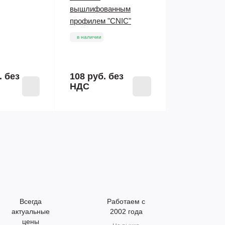
вышлифованным
профилем "CNIC"
в наличии
.
без
108 руб.
без
НДС
Всегда
Работаем с
актуальные
2002 года
цены