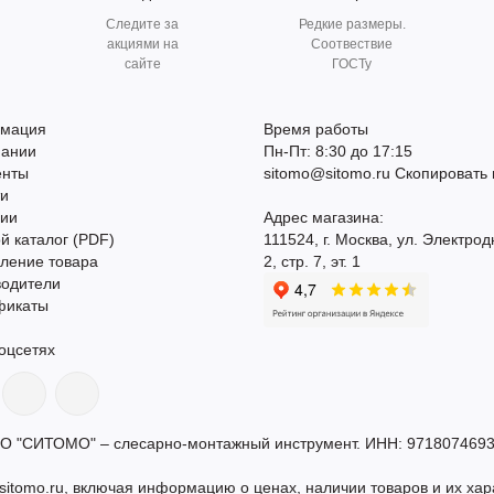
Следите за
Редкие размеры.
акциями на
Соотвествие
сайте
ГОСТу
мация
Время работы
пании
Пн-Пт: 8:30 до 17:15
енты
sitomo@sitomo.ru
Скопировать 
ти
сии
Адрес магазина:
й каталог (PDF)
111524, г. Москва, ул. Электрод
ление товара
2, стр. 7, эт. 1
водители
фикаты
оцсетях
О "СИТОМО" – слесарно-монтажный инструмент. ИНН: 9718074693
itomo.ru, включая информацию о ценах, наличии товаров и их хар