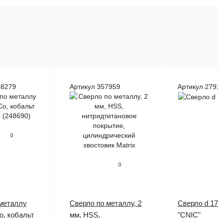
08279
Артикул 357959
Артикул 279
0
0
металлу
Сверло по металлу, 2
Сверло d 17
, кобальт
мм, HSS,
"CNIC"