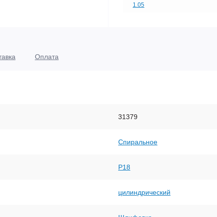
1.05
тавка
Оплата
31379
Спиральное
Р18
цилиндрический