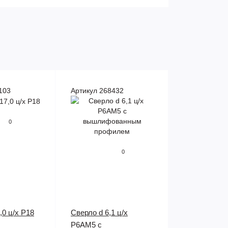
103
Артикул 268432
0
0
,0 ц/х Р18
Сверло d 6,1 ц/х
Р6АМ5 с