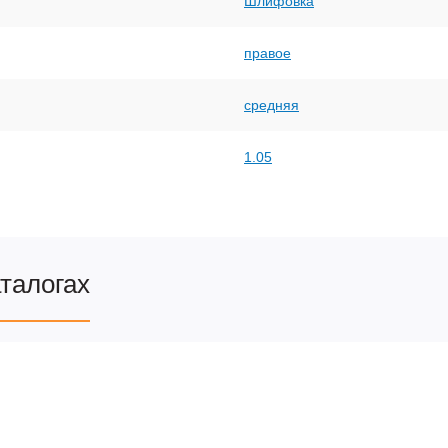
Шлифовка
правое
средняя
1.05
аталогах