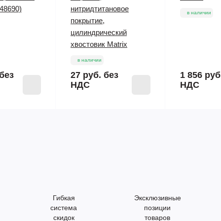
248690)
нитридтитановое
в наличии
покрытие,
цилиндрический
хвостовик Matrix
в наличии
без
27 руб.
без
1 856 руб
НДС
НДС
Гибкая
Эксклюзивные
система
позиции
скидок
товаров