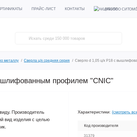
АКЦИИ
РТИФИКАТЫ
ПРАЙС-ЛИСТ
КОНТАКТЫ
по металлу
Сверла ц/х средняя серия
Сверло d 1,05 ц/х Р18 с вышлифо
 вышлифованным профилем "CNIC"
Характеристики:
виду. Производитель
(смотреть вс
ий вид изделия с целью
Код производителя
ик.
31379