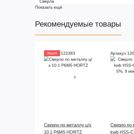
Сверла
Показать ещё
Рекомендуемые товары
Артикул 122383
Артикул 12
Акция
0
Сверло по металлу ц/х
Сверло по 
10.1 Р6М5 HORTZ
kwb HSS-Co