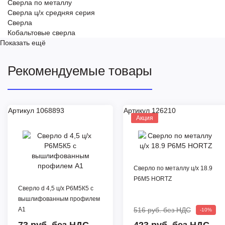
Сверла по металлу
Сверла ц/х средняя серия
Сверла
Кобальтовые сверла
Показать ещё
Рекомендуемые товары
Артикул 1068893
Артикул 126210
Акция
Сверло по металлу ц/х 18.9
Р6М5 HORTZ
Сверло d 4,5 ц/х Р6М5К5 с
вышлифованным профилем
А1
516 руб.
без НДС
-10%
73 руб.
без НДС
423 руб. без НДС