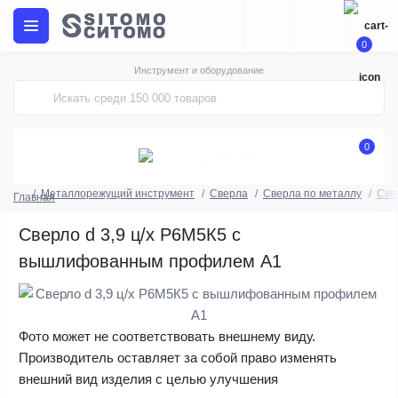
0
Инструмент и оборудование
0
Металлорежущий инструмент
Сверла
Сверла по металлу
Све
Главная
Сверло d 3,9 ц/х Р6М5К5 с
вышлифованным профилем А1
Фото может не соответствовать внешнему виду.
Производитель оставляет за собой право изменять
внешний вид изделия с целью улучшения