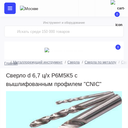
0
Инструмент и оборудование
0
Металлорежущий инструмент
Сверла
Сверла по металлу
Све
Главная
Сверло d 6,7 ц/х Р6М5К5 с
вышлифованным профилем "CNIC"