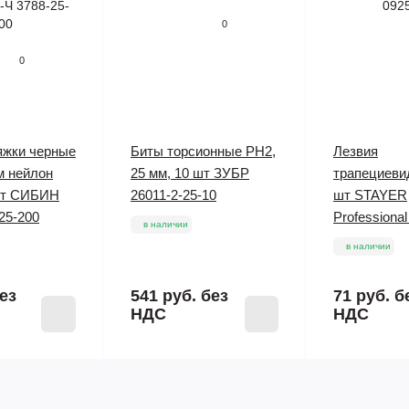
0
0
яжки черные
Биты торсионные PH2,
Лезвия
мм нейлон
25 мм, 10 шт ЗУБР
трапециеви
шт СИБИН
26011-2-25-10
шт STAYER
25-200
Professiona
в наличии
в наличии
ез
541 руб.
без
71 руб.
б
НДС
НДС