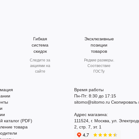
Гибкая
Эксклюзивные
система
позиции
скидок
товаров
Следите за
Редкие размеры.
акциями на
Соотвествие
сайте
ГОСТу
мация
Время работы
пании
Пн-Пт: 8:30 до 17:15
енты
sitomo@sitomo.ru
Скопировать 
ти
сии
Адрес магазина:
й каталог (PDF)
111524, г. Москва, ул. Электрод
ление товара
2, стр. 7, эт. 1
водители