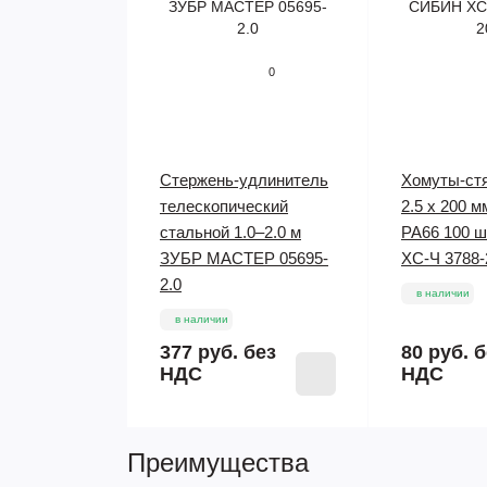
0
Стержень-удлинитель
Хомуты-ст
телескопический
2.5 x 200 
стальной 1.0–2.0 м
РА66 100 
ЗУБР МАСТЕР 05695-
ХС-Ч 3788-
2.0
в наличии
в наличии
377 руб.
без
80 руб.
б
НДС
НДС
Преимущества