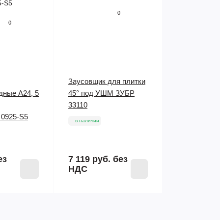
0
0
Заусовщик для плитки
дные A24, 5
45° под УШМ ЗУБР
33110
l 0925-S5
в наличии
ез
7 119 руб.
без
НДС