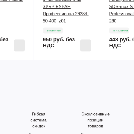
ЗУБР БУРАН
SDS-max S
Профессионал 29384-
Professional
50-400_z01
280
в наличии
в наличии
без
950 руб.
без
443 руб.
НДС
НДС
Гибкая
Эксклюзивные
система
позиции
скидок
товаров