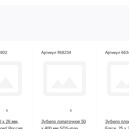
7802
Артикул 958234
Артикул 663
0
0
 х 26 мм,
Зубило лопаточное 50
Зубило плос
ое// Россия
x 400 мм SDS-max
Force, 25 x 