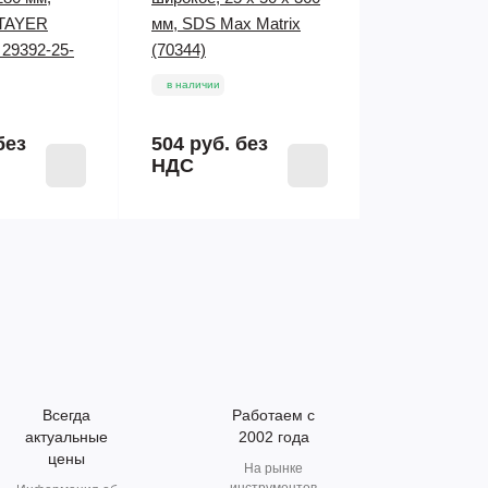
TAYER
мм, SDS Max Matrix
 29392-25-
(70344)
в наличии
без
504 руб.
без
НДС
Всегда
Работаем с
актуальные
2002 года
цены
На рынке