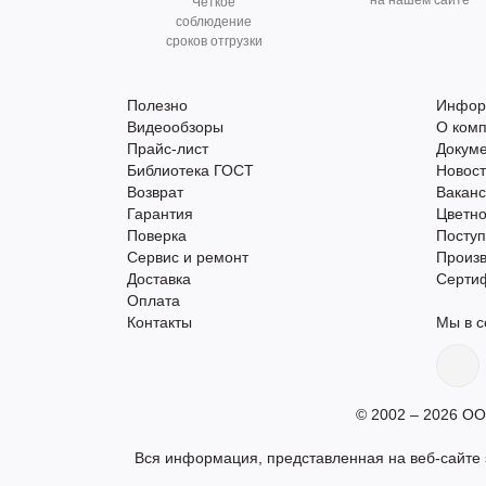
на нашем сайте
Чёткое
соблюдение
сроков отгрузки
Полезно
Инфор
Видеообзоры
О ком
Прайс-лист
Докум
Библиотека ГОСТ
Новос
Возврат
Вакан
Гарантия
Цветно
Поверка
Поступ
Сервис и ремонт
Произ
Доставка
Серти
Оплата
Контакты
Мы в с
© 2002 – 2026 ОО
Вся информация, представленная на веб-сайте s