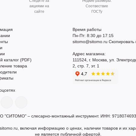
Следите за
Редкие размеры.
акциями на
Соотвествие
сайте
ГОСТу
мация
Время работы
пании
Пн-Пт: 8:30 до 17:15
енты
sitomo@sitomo.ru
Скопировать 
ти
сии
Адрес магазина:
й каталог (PDF)
111524, г. Москва, ул. Электрод
ление товара
2, стр. 7, эт. 1
водители
фикаты
оцсетях
О "СИТОМО" – слесарно-монтажный инструмент. ИНН: 9718074693
itomo.ru, включая информацию о ценах, наличии товаров и их хар
не является публичной офертой.