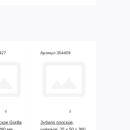
427
Артикул 354409
0
0
кое Gorilla
Зубило плоское,
280 мм,
широкое, 25 х 50 х 360