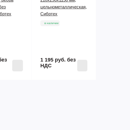
без
цельнометаллическая,
ибртех
Сибртех
в наличии
без
1 195 руб.
без
НДС