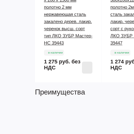
полотно 2 мм
полотно 2м
нержавеющая сталь
сталь зака
закалено дерев. лакир.
лакир. чер
черенок высш. сорт
сорт с руко
тип ЛКО ЗУБР Мастер-
ЛКО ЗУБР 
НС 39443
39447
в наличии
в наличии
1 275 руб.
без
1 274 ру
НДС
НДС
Преимущества