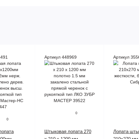
8491
Артикул 448969
Артикул 355
0
0
лопата
Штыковая лопата 270
Лопата шты
200мм
х 210 х 1200 мм
210х270 мм