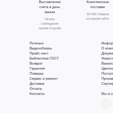
Выставление
Комплексные
счета в день
поставки
заказа
50 000 товаров
на нашем сайте
Чёткое
соблюдение
сроков отгрузки
Полезно
Инфор
Видеообзоры
О ком
Прайс-лист
Докум
Библиотека ГОСТ
Новос
Возврат
Вакан
Гарантия
Цветно
Поверка
Поступ
Сервис и ремонт
Произ
Доставка
Серти
Оплата
Контакты
Мы в с