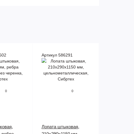
602
Артикул 586291
0
0
ковая,
Лопата штыковая,
, ребра
210х290х1150 мм,