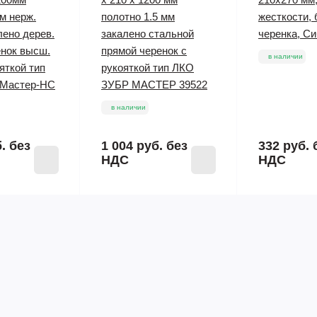
м нерж.
полотно 1.5 мм
жесткости, 
лено дерев.
закалено стальной
черенка, С
енок высш.
прямой черенок с
в наличии
яткой тип
рукояткой тип ЛКО
Мастер-НС
ЗУБР МАСТЕР 39522
в наличии
б.
без
1 004 руб.
без
332 руб.
НДС
НДС