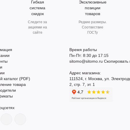
Гибкая
Эксклюзивные
система
позиции
скидок
товаров
Следите за
Редкие размеры.
акциями на
Соотвествие
сайте
ГОСТу
мация
Время работы
пании
Пн-Пт: 8:30 до 17:15
енты
sitomo@sitomo.ru
Скопировать 
ти
сии
Адрес магазина:
й каталог (PDF)
111524, г. Москва, ул. Электрод
ление товара
2, стр. 7, эт. 1
водители
фикаты
оцсетях