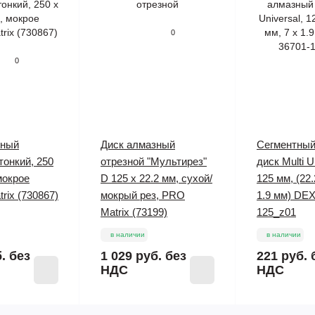
0
0
зный
Диск алмазный
Сегментный
тонкий, 250
отрезной "Мультирез"
диск Multi U
мокрое
D 125 х 22.2 мм, сухой/
125 мм, (22.
rix (730867)
мокрый рез, PRO
1.9 мм) DEX
Matrix (73199)
125_z01
в наличии
в наличии
б.
без
1 029 руб.
без
221 руб.
НДС
НДС