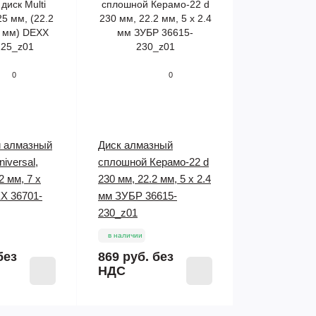
0
0
 алмазный
Диск алмазный
niversal,
сплошной Керамо-22 d
2 мм, 7 х
230 мм, 22.2 мм, 5 x 2.4
X 36701-
мм ЗУБР 36615-
230_z01
в наличии
без
869 руб.
без
НДС