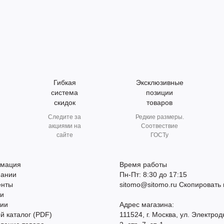
Гибкая
Эксклюзивные
система
позиции
скидок
товаров
Следите за
Редкие размеры.
акциями на
Соотвествие
сайте
ГОСТу
мация
Время работы
пании
Пн-Пт: 8:30 до 17:15
енты
sitomo@sitomo.ru
Скопировать 
ти
сии
Адрес магазина:
й каталог (PDF)
111524, г. Москва, ул. Электрод