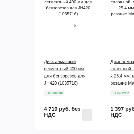
0
Диск алмазный
Диск алма
сегментный 400 мм
сплошной, 
для бензорезов для
х 25.4 мм, 
JH420 (1035716)
резание Mat
в наличии
в наличии
4 719 руб.
без
1 397 ру
НДС
НДС