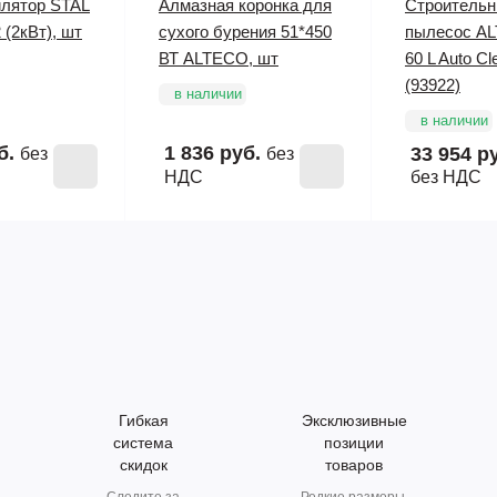
илятор STAL
Алмазная коронка для
Строитель
(2кВт), шт
сухого бурения 51*450
пылесос A
ВТ ALTECO, шт
60 L Auto Cl
(93922)
в наличии
в наличии
б.
1 836 руб.
33 954 р
без
без
НДС
без НДС
Гибкая
Эксклюзивные
система
позиции
скидок
товаров