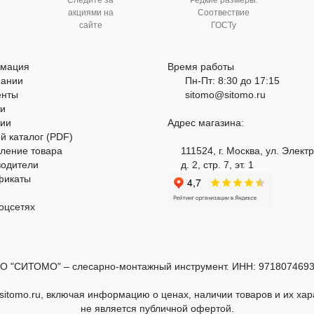
Следите за
Редкие размеры.
акциями на
Соотвествие
сайте
ГОСТу
мация
Время работы
пании
Пн-Пт: 8:30 до 17:15
енты
sitomo@sitomo.ru
ти
сии
Адрес магазина:
й каталог (PDF)
ление товара
111524, г. Москва, ул. Элект
водители
д. 2, стр. 7, эт. 1
фикаты
оцсетях
О "СИТОМО" – слесарно-монтажный инструмент. ИНН: 9718074693
itomo.ru, включая информацию о ценах, наличии товаров и их хар
не является публичной офертой.