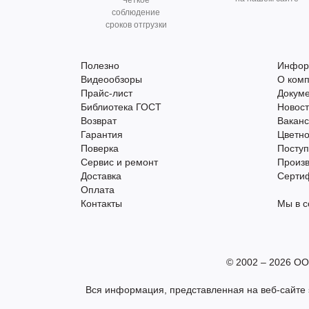
Чёткое
соблюдение
сроков отгрузки
Полезно
Инфор
Видеообзоры
О ком
Прайс-лист
Докум
Библиотека ГОСТ
Новос
Возврат
Вакан
Гарантия
Цветно
Поверка
Поступ
Сервис и ремонт
Произ
Доставка
Серти
Оплата
Контакты
Мы в с
© 2002 – 2026 ОО
Вся информация, представленная на веб-сайте s