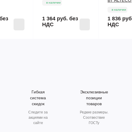
ВТ ALTECO
в наличии
в наличии
без
1 364 руб.
без
1 836 руб
НДС
НДС
Гибкая
Эксклюзивные
система
позиции
скидок
товаров
Следите за
Редкие размеры.
акциями на
Соотвествие
сайте
ГОСТу