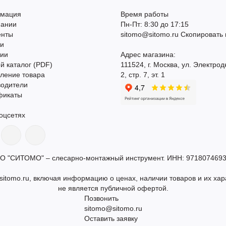
мация
Время работы
пании
Пн-Пт: 8:30 до 17:15
енты
sitomo@sitomo.ru
Скопировать 
ти
сии
Адрес магазина:
й каталог (PDF)
111524, г. Москва, ул. Электрод
ление товара
2, стр. 7, эт. 1
водители
фикаты
оцсетях
О "СИТОМО" – слесарно-монтажный инструмент. ИНН: 9718074693
itomo.ru, включая информацию о ценах, наличии товаров и их хар
не является публичной офертой.
Позвонить
sitomo@sitomo.ru
Оставить заявку