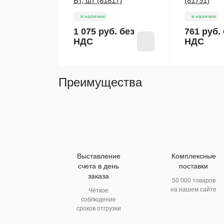
ВТ, шт (81817)
(81791)
в наличии
в наличии
1 075 руб.
без
761 руб.
НДС
НДС
Преимущества
Выставление
Комплексные
счета в день
поставки
заказа
50 000 товаров
на нашем сайте
Чёткое
соблюдение
сроков отгрузки