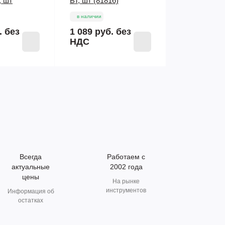
, шт
ВТ, шт (81816)
в наличии
.
без
1 089 руб.
без
НДС
Всегда
Работаем с
актуальные
2002 года
цены
На рынке
инструментов
Информация об
остатках