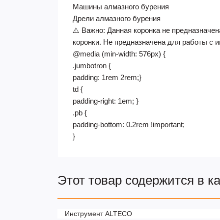
Машины алмазного бурения
Дрели алмазного бурения
⚠️ Важно: Данная коронка не предназначе
коронки. Не предназначена для работы с 
@media (min-width: 576px) {
.jumbotron {
padding: 1rem 2rem;}
td {
padding-right: 1em; }
.pb {
padding-bottom: 0.2rem !important;
}
Этот товар содержится в к
Инструмент ALTECO