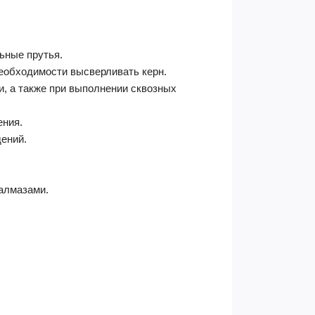
льные прутья.
необходимости высверливать керн.
, а также при выполнении сквозных
ения.
дений.
алмазами.